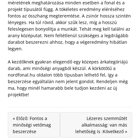
méretének meghatározása minden esetben a fonal és a
projekt típusától függ. A tökéletes eredmény eléréséhez
fontos az összhang megteremtése.
A zsinór hossza szintén
lényeges. Ha túl rövid, akkor szűk lesz, míg a hosszú
feleslegesen bonyolítja a munkát. Tehát meg kell találni az
arany középutat. Nem feltétlenül szükséges a legdrágább
darabot beszerezni ahhoz, hogy a végeredmény hibátlan
legyen.
A kezdőknek gyakran elegendő egy közepes árkategóriájú
darab, ami minőségi anyagból készül. A körkötőtű a
nordfonal.hu oldalon több típusban lelhető fel, így a
beszerzése egyáltalán nem jelent gondot. Rendeljen még
ma, hogy minél hamarabb bele tudjon kezdeni az új
projektbe!
« Előző: Fontos a
Lézeres szemműtét
minőségi vetőmag
alkalmasság: van más
beszerzése
lehetőség is :Következő »