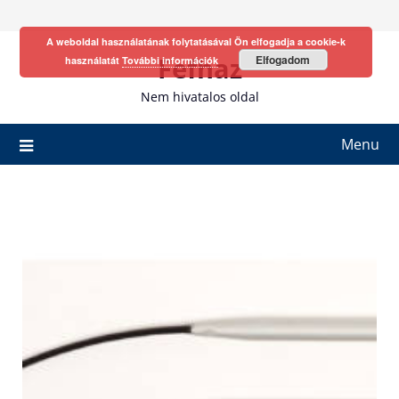
Skip
to
A weboldal használatának folytatásával Ön elfogadja a cookie-k
content
Fefhaz
Elfogadom
használatát
További információk
Nem hivatalos oldal
Menu