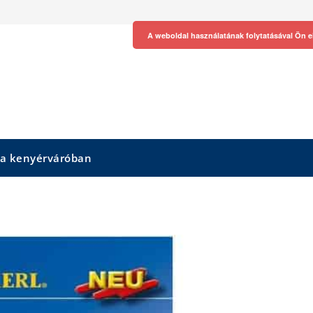
A weboldal használatának folytatásával Ön e
 a kenyérváróban