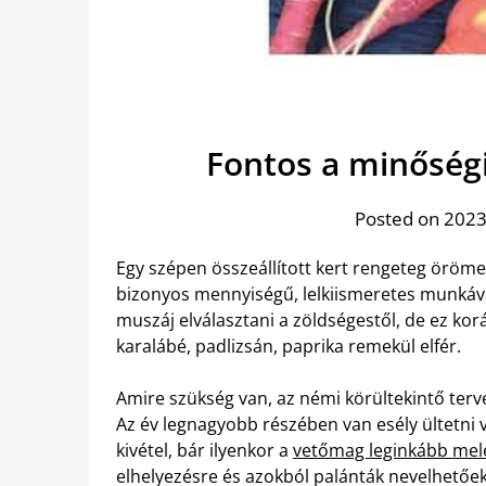
Fontos a minőség
Posted on 2023
Egy szépen összeállított kert rengeteg örömet
bizonyos mennyiségű, lelkiismeretes munkáva
muszáj elválasztani a zöldségestől, de ez korán
karalábé, padlizsán, paprika remekül elfér.
Amire szükség van, az némi körültekintő terv
Az év legnagyobb részében van esély ültetni 
kivétel, bár ilyenkor a
vetőmag leginkább me
elhelyezésre és azokból palánták nevelhetőek