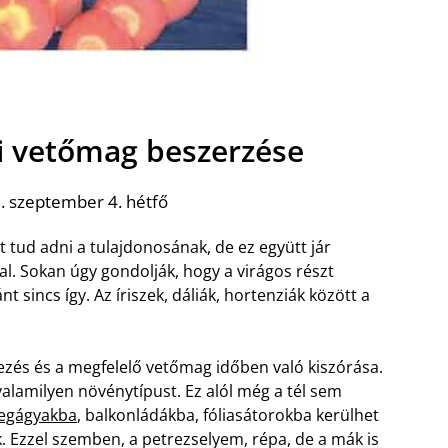
i vetőmag beszerzése
. szeptember 4. hétfő
 tud adni a tulajdonosának, de ez együtt jár
l. Sokan úgy gondolják, hogy a virágos részt
t sincs így. Az íriszek, dáliák, hortenziák között a
ezés és a megfelelő vetőmag időben való kiszórása.
valamilyen növénytípust. Ez alól még a tél sem
legágyakba
, balkonládákba, fóliasátorokba kerülhet
. Ezzel szemben, a petrezselyem, répa, de a mák is