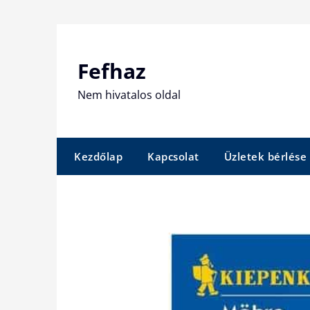
Skip
to
content
Fefhaz
Nem hivatalos oldal
Kezdőlap
Kapcsolat
Üzletek bérlése