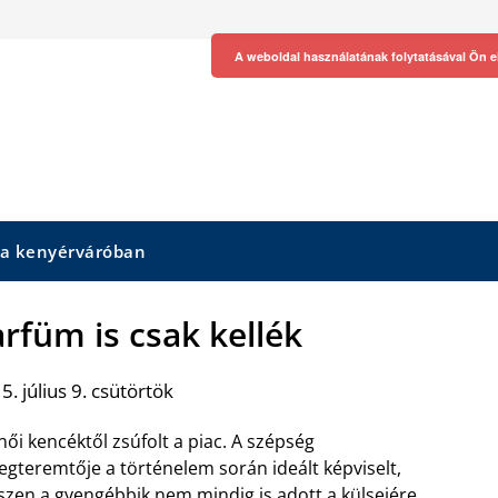
A weboldal használatának folytatásával Ön e
 a kenyérváróban
arfüm is csak kellék
. július 9. csütörtök
női kencéktől zsúfolt a piac. A szépség
gteremtője a történelem során ideált képviselt,
szen a gyengébbik nem mindig is adott a külsejére.