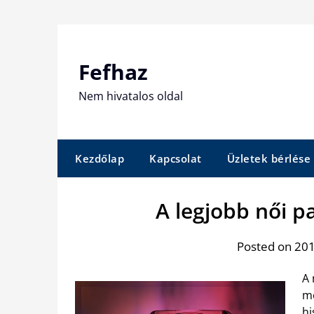
Skip
to
content
Fefhaz
Nem hivatalos oldal
Kezdőlap
Kapcsolat
Üzletek bérlése
A legjobb női p
Posted on 2015
A 
me
hi