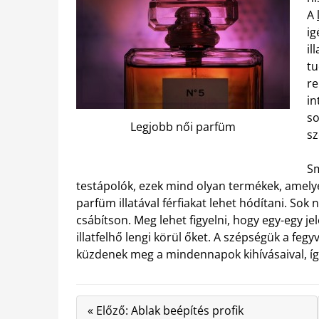
A
ig
il
tu
re
in
so
Legjobb női parfüm
sz
Sm
testápolók, ezek mind olyan termékek, amelye
parfüm illatával férfiakat lehet hódítani. So
csábítson. Meg lehet figyelni, hogy egy-egy j
illatfelhő lengi körül őket. A szépségük a fegy
küzdenek meg a mindennapok kihívásaival, íg
« Előző: Ablak beépítés profik