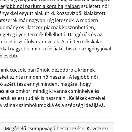
legjobb női parfüm a kora hajnalban
született női
ényekkel együtt alakult ki. Rózsavízből kialakított
latszerek már nagyon rég léteznek. A modern
domány és illatszer piacnak köszönhetően,
ngeteg ilyen termék fellelhető. Drogériák és az
ternet is zsúfolva van velük. A női termékskála
kkal nagyobb, mint a férfiaké, hiszen az igény jóval
élesebb.
ink cuccok, parfümök, dezodorok, krémek,
ket szinte minden nő használ. A legjobb női
k nő azért tesz ennyi mindent magára, hogy
eles alkalomkor, mindig ki vannak sminkelve és
verük és ezt tudják is használni. Kellékek ezreivel
y válnak szimbólumokká és a szépség ideáljává.
Megfelelő csempevágó beszerezése :Következő