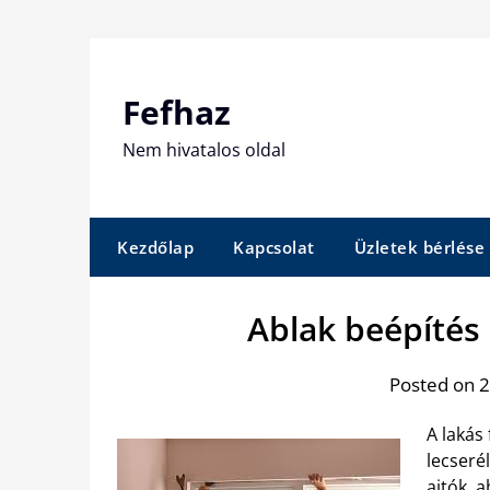
Skip
to
content
Fefhaz
Nem hivatalos oldal
Kezdőlap
Kapcsolat
Üzletek bérlése
Ablak beépítés 
Posted on 2
A lakás 
lecserél
ajtók, 