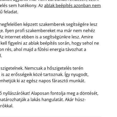
telés sem hatékony. Az
ablak beépítés azonban nem
ű feladat.
egfelelően képzett szakemberek segítségére lesz
e. Ilyen profi szakembereket ma már nem nehéz
. Az internet ebben is a segítségünkre lesz. Amire
kell figyelni az ablak beépítés során, hogy sehol ne
n rés, ahol majd a fűtési energia távozhat a
l.
zigetelnek. Nemcsak a hőszigetelés terén
is az erősségeik közé tartoznak. Így nyugodt,
nhetjük ki az egész napos fárasztó munkát.
lő nyílászárókat! Alaposan fontolja meg a döntését,
atározhatják a lakás hangulatát. Akár húsz-
rókkal.