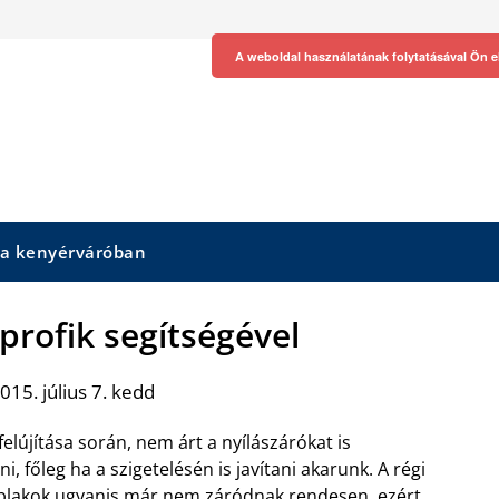
A weboldal használatának folytatásával Ön e
 a kenyérváróban
profik segítségével
015. július 7. kedd
felújítása során, nem árt a nyílászárókat is
ni, főleg ha a szigetelésén is javítani akarunk. A régi
ablakok ugyanis már nem záródnak rendesen, ezért