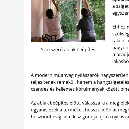
a szige
egyszer
Ehhez m
szükség
találni
nagyon 
Szakszerű ablak beépítés
maradjo
lakásbó
A modern műanyag nyílászárók nagyszerűen s
teljesítenek remekül, hanem a hangszigetelés 
csendes és kellemes körülmények között pihe
Az ablak beépítés előtt, válassza ki a megfele
ugyanis ezek a termékek hosszú időn át megh
huszonöt évig sem lesz gondja újra a nyílászá