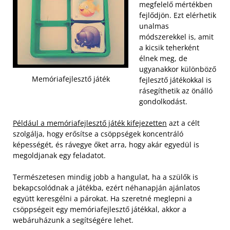
megfelelő mértékben
fejlődjön. Ezt elérhetik
unalmas
módszerekkel is, amit
a kicsik teherként
élnek meg, de
ugyanakkor különböző
Memóriafejlesztő játék
fejlesztő játékokkal is
rásegíthetik az önálló
gondolkodást.
Például a memóriafejlesztő játék kifejezetten
azt a célt
szolgálja, hogy erősítse a csöppségek koncentráló
képességét, és rávegye őket arra, hogy akár egyedül is
megoldjanak egy feladatot.
Természetesen mindig jobb a hangulat, ha a szülők is
bekapcsolódnak a játékba, ezért néhanapján ajánlatos
együtt keresgélni a párokat. Ha szeretné meglepni a
csöppségeit egy memóriafejlesztő játékkal, akkor a
webáruházunk a segítségére lehet.