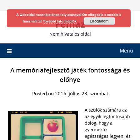
Skip
to
A weboldal használatának folytatásával Ön elfogadja a cookie-k
content
Fefhaz
Elfogadom
használatát
További információk
Nem hivatalos oldal
Menu
A memóriafejlesztő játék fontossága és
előnye
Posted on 2016. július 23. szombat
A szülők számára az
az egyik legfontosabb
dolog, hogy a
gyermekük
egészséges legyen, és