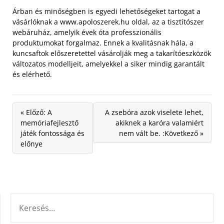
Árban és minőségben is egyedi lehetőségeket tartogat a
vásárlóknak a www.apoloszerek.hu oldal, az a tisztítószer
webáruház, amelyik évek óta professzionális
produktumokat forgalmaz. Ennek a kvalitásnak hála, a
kuncsaftok előszeretettel vásárolják meg a takarítóeszközök
változatos modelljeit, amelyekkel a siker mindig garantált
és elérhető.
« Előző: A
A zsebóra azok viselete lehet,
memóriafejlesztő
akiknek a karóra valamiért
játék fontossága és
nem vált be. :Következő »
előnye
KERESÉS: