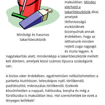
makulátlan.
Mindez
elérhető a
takarítóeszközök
által,
amelyek
létfontosságú
eszközöknek
bizonyulnak annak
Minőségi és hasznos
érdekében, hogy az
takarítóeszközök
otthonunk minden
rejtett zuga ragyogó
és tiszta legyen. A
nagytakarítás alatt, mindenképp a takarítóeszközök mellett
kell dönteni, amelyek közül számos típusra szükségünk
van.
A biztos siker érdekében, egyértelműen nélkülözhetetlen a
parketta tisztítószer, teleszkópos nyél, törlőkendő,
padlótisztító, mikroszálas törlőkendő. Ezeknek
köszönhetően a nappali, hálószoba, konyha és még a
fürdőszoba is makulátlan lesz. Hol szerezhetőek be ezek a
lényeges kellékek?