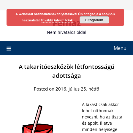
Skip
to
A weboldal használatának folytatásával Ön elfogadja a cookie-k
content
Fefhaz
Elfogadom
használatát
További információk
Nem hivatalos oldal
Menu
A takarítóeszközök létfontosságú
adottsága
Posted on 2016. július 25. hétfő
A lakást csak akkor
lehet otthonnak
nevezni, ha az tiszta
és ápolt, illetve
minden helyisége