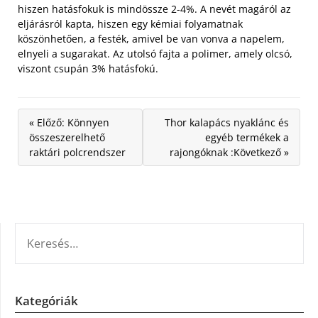
hiszen hatásfokuk is mindössze 2-4%. A nevét magáról az
eljárásról kapta, hiszen egy kémiai folyamatnak
köszönhetően, a festék, amivel be van vonva a napelem,
elnyeli a sugarakat. Az utolsó fajta a polimer, amely olcsó,
viszont csupán 3% hatásfokú.
« Előző: Könnyen
Thor kalapács nyaklánc és
összeszerelhető
egyéb termékek a
raktári polcrendszer
rajongóknak :Következő »
KERESÉS:
Kategóriák