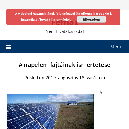
Skip
to
A weboldal használatának folytatásával Ön elfogadja a cookie-k
content
Fefhaz
Elfogadom
használatát
További információk
Nem hivatalos oldal
Menu
A napelem fajtáinak ismertetése
Posted on 2019. augusztus 18. vasárnap
A