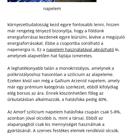
napelem
környezettudatosság kezd egyre fontosabb lenni, hiszen
már rengeteg tényező bizonyítja, hogy a Földünk
energiaforrásai kezdenek egyre kiürülni, kivéve a megújuló
energiaforrásokat. Ebbe a csoportba sorolható a
napenergia is. Ez a
napelem használatával aknázható
ki,
amelynek alapvetően hat fajtája ismeretes.
A leghatékonyabb talán a monokristályos, amelynek a
polikristályoshoz hasonlóan a szilícium az alapeleme.
Ezeken kívül van még a Gallium Arzenid napelem, amely
már egy prémium kategóriás szerkezet, ebből kifolyólag
elég borsos az ára. Ennek köszönhetően főleg az
űrkutatásban alkalmazzák, a hatásfoka pedig 40%.
Az Amorf szilícium napelem hatásfoka csupán csak 5-8%,
azonban jóval olcsóbb is, mint a társai. Ebből az
alapanyagból csak kis mennyiséget használnak a
gyártásánál. A szerves festékes elemek rendkívül olcsók,