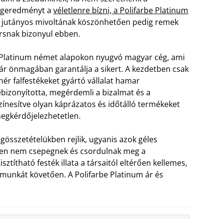
égeredményt a
véletlenre bízni, a Polifarbe Platinum
jutányos mivoltának köszönhetően pedig remek
rsnak bizonyul ebben.
Platinum német alapokon nyugvó magyar cég, ami
r önmagában garantálja a sikert. A kezdetben csak
hér falfestékeket gyártó vállalat hamar
bizonyította, megérdemli a bizalmat és a
színesítve olyan káprázatos és időtálló termékeket
egkérdőjelezhetetlen.
agösszetételükben rejlik, ugyanis azok géles
en nem csepegnek és csordulnak meg a
ztítható festék illata a társaitól eltérően kellemes,
 munkát követően. A Polifarbe Platinum ár és