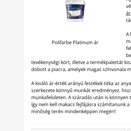
v
ár
tá
A 
má
Polifarbe Platinum ár
fe
be
tevékenységi kört, illetve a termékpalettát ki
dobott a piacra, amelyek magas színvonala m
A kiváló ár-érték arányú festékek titka az any
szerkezete könnyű munkát eredményez, hisz
munkafelületen. A száradás után is könnyen tis
így nem kell makacs fejfájásra számítanunk a
minőség terén mindenképpen megéri!