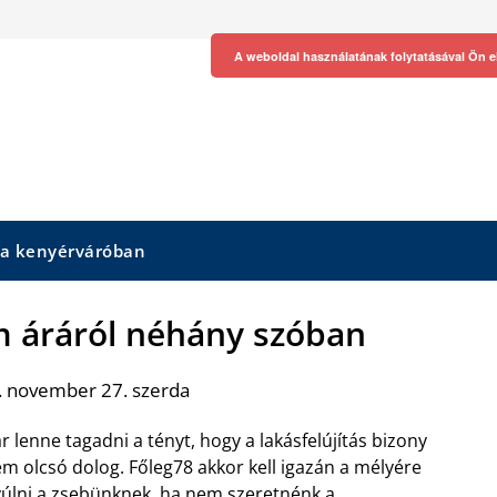
A weboldal használatának folytatásával Ön e
 a kenyérváróban
um áráról néhány szóban
. november 27. szerda
r lenne tagadni a tényt, hogy a lakásfelújítás bizony
m olcsó dolog. Főleg78 akkor kell igazán a mélyére
úlni a zsebünknek, ha nem szeretnénk a