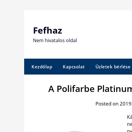
Skip
to
content
Fefhaz
Nem hivatalos oldal
Kezdőlap
Kapcsolat
Üzletek bérlése
A Polifarbe Platin
Posted on 2019
Ká
ne
ny