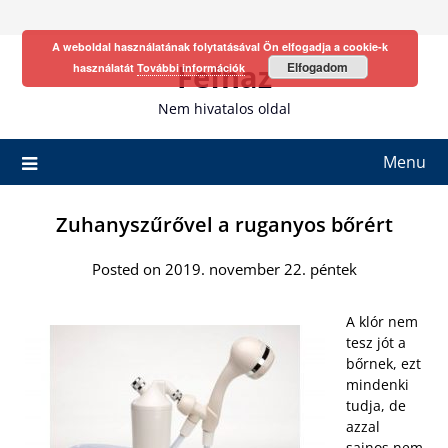
Skip
to
A weboldal használatának folytatásával Ön elfogadja a cookie-k
content
Fefhaz
Elfogadom
használatát
További információk
Nem hivatalos oldal
Menu
Zuhanyszűrővel a ruganyos bőrért
Posted on 2019. november 22. péntek
A klór nem
tesz jót a
bőrnek, ezt
mindenki
tudja, de
azzal
sajnos nem