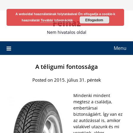
Skip
to
A weboldal használatának folytatásával Ön elfogadja a cookie-k
content
Fefhaz
Elfogadom
használatát
További információk
Nem hivatalos oldal
Menu
A téligumi fontossága
Posted on 2015. július 31. péntek
Mindenki mindent
megtesz a családja,
embertársai
biztonságáért. Így van ez
az autózással is, amikor
valakivel utazunk és mi
vezetünk, akkor