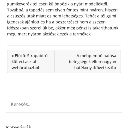
gumikeverék teljesen különbözik a nyári modellektől.
Továbbá, a tapadás sem olyan fontos mint nyáron, hiszen
a csúszós utak miatt ez nem lehetséges. Tehát a téligumi
igencsak ajánlott és ha a beszerzését nem a szezon
időszakban szereljük be, akkor még pénzt is takaríthatunk
meg, mert nyáron akciósak ezek a termékek.
« Előző: Strapabíró
A méhpempő hatása
kültéri asztal
betegségek ellen nagyon
webáruházból
hatékony :Következő »
KERESÉS:
Kategóriák