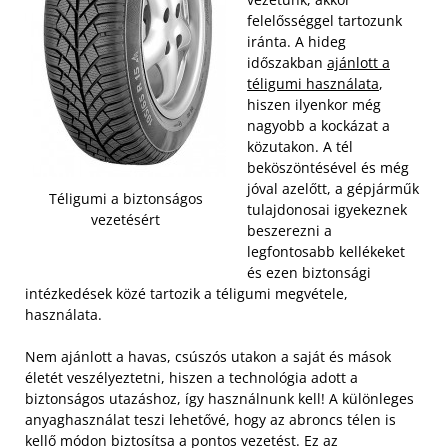
felelősséggel tartozunk
iránta. A hideg
időszakban
ajánlott a
téligumi használata
,
hiszen ilyenkor még
nagyobb a kockázat a
közutakon. A tél
beköszöntésével és még
jóval azelőtt, a gépjárműk
Téligumi a biztonságos
tulajdonosai igyekeznek
vezetésért
beszerezni a
legfontosabb kellékeket
és ezen biztonsági
intézkedések közé tartozik a téligumi megvétele,
használata.
Nem ajánlott a havas, csúszós utakon a saját és mások
életét veszélyeztetni, hiszen a technológia adott a
biztonságos utazáshoz, így használnunk kell! A különleges
anyaghasználat teszi lehetővé, hogy az abroncs télen is
kellő módon biztosítsa a pontos vezetést. Ez az