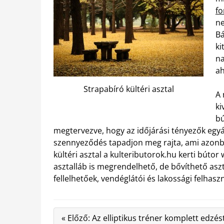
fo
ne
Bá
ki
na
ah
Strapabíró kültéri asztal
A 
ki
bú
megtervezve, hogy az időjárási tényezők egyál
szennyeződés tapadjon meg rajta, ami azonba
kültéri asztal a kulteributorok.hu kerti bútor
asztalláb is megrendelhető, de bővíthető aszt
fellelhetőek, vendéglátói és lakossági felhasz
« Előző: Az elliptikus tréner komplett edzés