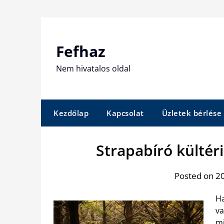
Skip
to
content
Fefhaz
Nem hivatalos oldal
Kezdőlap
Kapcsolat
Üzletek bérlése
Strapabíró kültér
Posted on 20
Ha
va
mi