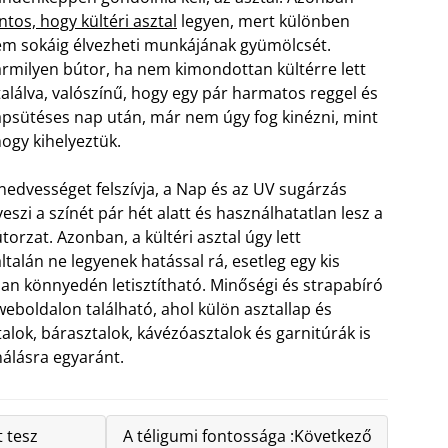
ntos, hogy kültéri asztal
legyen, mert különben
m sokáig élvezheti munkájának gyümölcsét.
rmilyen bútor, ha nem kimondottan kültérre lett
találva, valószínű, hogy egy pár harmatos reggel és
psütéses nap után, már nem úgy fog kinézni, mint
ogy kihelyeztük.
nedvességet felszívja, a Nap és az UV sugárzás
veszi a színét pár hét alatt és használhatatlan lesz a
torzat. Azonban, a kültéri asztal úgy lett
talán ne legyenek hatással rá, esetleg egy kis
n könnyedén letisztítható. Minőségi és strapabíró
 weboldalon található, ahol külön asztallap és
alok, bárasztalok, kávézóasztalok és garnitúrák is
nálásra egyaránt.
t tesz
A téligumi fontossága :Következő