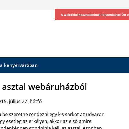
A weboldal használatának folytatásával Ön e
 a kenyérváróban
i asztal webáruházból
15. július 27. hétfő
 be szeretne rendezni egy kis sarkot az udvaron
gy esetleg az erkélyen, akkor az első amire
ndenképpen gondolnia kell, az asztal. Azonban