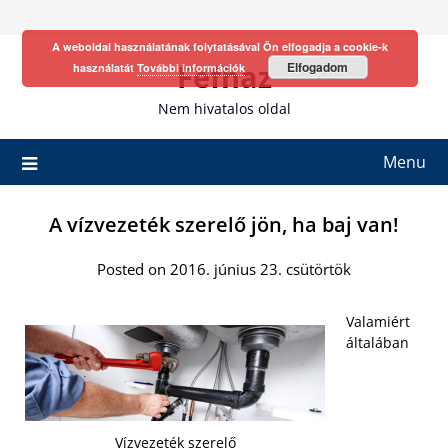
Skip
to
A weboldal használatának folytatásával Ön elfogadja a cookie-k
content
Fefhaz
Elfogadom
használatát
További információk
Nem hivatalos oldal
Menu
A vízvezeték szerelő jön, ha baj van!
Posted on 2016. június 23. csütörtök
Valamiért
általában
Vízvezeték szerelő