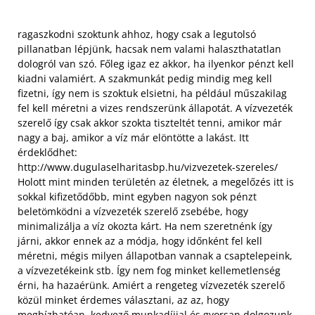
ragaszkodni szoktunk ahhoz, hogy csak a legutolsó
pillanatban lépjünk, hacsak nem valami halaszthatatlan
dologról van szó. Főleg igaz ez akkor, ha ilyenkor pénzt kell
kiadni valamiért. A szakmunkát pedig mindig meg kell
fizetni, így nem is szoktuk elsietni, ha például műszakilag
fel kell méretni a vizes rendszerünk állapotát. A vízvezeték
szerelő így csak akkor szokta tiszteltét tenni, amikor már
nagy a baj, amikor a víz már elöntötte a lakást. Itt
érdeklődhet:
http://www.dugulaselharitasbp.hu/vizvezetek-szereles/
Holott mint minden területén az életnek, a megelőzés itt is
sokkal kifizetődőbb, mint egyben nagyon sok pénzt
beletömködni a vízvezeték szerelő zsebébe, hogy
minimalizálja a víz okozta kárt. Ha nem szeretnénk így
járni, akkor ennek az a módja, hogy időnként fel kell
méretni, mégis milyen állapotban vannak a csaptelepeink,
a vízvezetékeink stb. Így nem fog minket kellemetlenség
érni, ha hazaérünk.
Amiért a rengeteg vízvezeték szerelő
közül minket érdemes választani, az az, hogy
megbízhatóan, kedvező munkadíjjal és gyorsan dolgozunk.