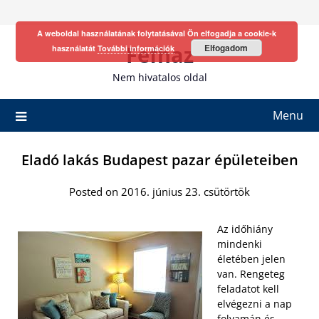
Skip
to
A weboldal használatának folytatásával Ön elfogadja a cookie-k
content
Fefhaz
Elfogadom
használatát
További információk
Nem hivatalos oldal
Menu
Eladó lakás Budapest pazar épületeiben
Posted on 2016. június 23. csütörtök
Az időhiány
mindenki
életében jelen
van. Rengeteg
feladatot kell
elvégezni a nap
folyamán és