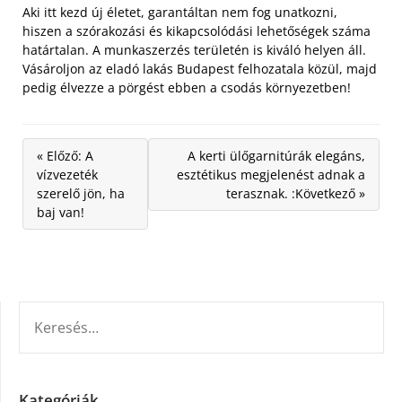
Aki itt kezd új életet, garantáltan nem fog unatkozni,
hiszen a szórakozási és kikapcsolódási lehetőségek száma
határtalan. A munkaszerzés területén is kiváló helyen áll.
Vásároljon az eladó lakás Budapest felhozatala közül, majd
pedig élvezze a pörgést ebben a csodás környezetben!
« Előző: A
A kerti ülőgarnitúrák elegáns,
vízvezeték
esztétikus megjelenést adnak a
szerelő jön, ha
terasznak. :Következő »
baj van!
KERESÉS:
Kategóriák