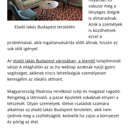
sokszor még a
lényeges dolgok
is elmaradnak.
Azok a személyek
Eladó lakás Budapest területén
is küzdhetnek
ezzel a
problémával, akik ingatlanvásárlás előtt állnak, hiszen ez
sok időt igényel.
Az
eladó lakás Budapest városában, a leendő
tulajdonosát
várja! A világhálón az oc.hu weblap azoknak nyújt gyors
segítséget, akiknek nincs lehetőségük személyesen
keresgélni az ideális otthont.
Magyarország fővárosa rendkívül szép és magával ragadó.
Rengeteg a látnivaló, a pazar épületek sokaknak elnyeri a
tetszését. Olyan személyek, illetve családok számára
alkalmas az eladó lakás Budapest területén, akik nem
ijednek meg a zsúfoltságtól, kedvelik ha zajos a környezet
és pörög az élet.