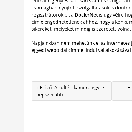
Domain igénylés kapcsán számos szolgáltató k
csomagban nyújtott szolgáltatások is döntőe
regisztrátorok pl. a
DoclerNet
is úgy vélik, h
cím elengedhetetlenek ahhoz, hogy a konkurenc
sikereket, melyeket mindig is szeretett volna.
Napjainkban nem mehetünk el az internetes je
egyedi weboldal címmel indul vállalkozásával 
« Előző: A kültéri kamera egyre
Er
népszerűbb