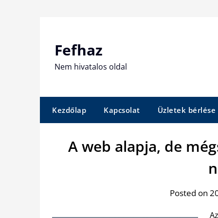
Skip
to
content
Fefhaz
Nem hivatalos oldal
Kezdőlap
Kapcsolat
Üzletek bérlése
A web alapja, de még
n
Posted on 20
Az