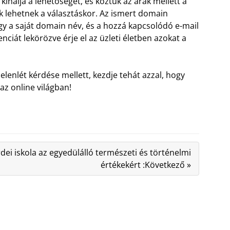
ínálja a lehetőséget, és köztük az árak mellett a
k lehetnek a választáskor. Az ismert domain
ogy a saját domain név, és a hozzá kapcsolódó e-mail
iát lekörözve érje el az üzleti életben azokat a
lenlét kérdése mellett, kezdje tehát azzal, hogy
az online világban!
dei iskola az egyedülálló természeti és történelmi
értékekért :Következő »