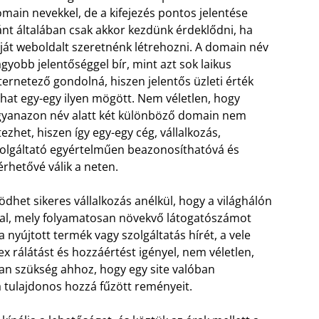
main nevekkel, de a kifejezés pontos jelentése
ánt általában csak akkor kezdünk érdeklődni, ha
ját weboldalt szeretnénk létrehozni. A domain név
gyobb jelentőséggel bír, mint azt sok laikus
ternetező gondolná, hiszen jelentős üzleti érték
lhat egy-egy ilyen mögött. Nem véletlen, hogy
yanazon név alatt két különböző domain nem
tezhet, hiszen így egy-egy cég, vállalkozás,
olgáltató egyértelműen beazonosíthatóvá és
érhetővé válik a neten.
het sikeres vállalkozás anélkül, hogy a világhálón
llal, mely folyamatosan növekvő látogatószámot
a nyújtott termék vagy szolgáltatás hírét, a vele
 rálátást és hozzáértést igényel, nem véletlen,
 szükség ahhoz, hogy egy site valóban
 tulajdonos hozzá fűzött reményeit.