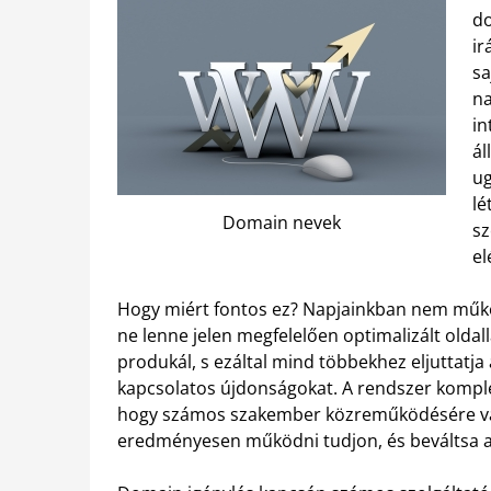
do
ir
sa
na
in
ál
ug
lé
Domain nevek
sz
el
Hogy miért fontos ez? Napjainkban nem működ
ne lenne jelen megfelelően optimalizált olda
produkál, s ezáltal mind többekhez eljuttatja 
kapcsolatos újdonságokat. A rendszer komplex
hogy számos szakember közreműködésére van
eredményesen működni tudjon, és beváltsa a