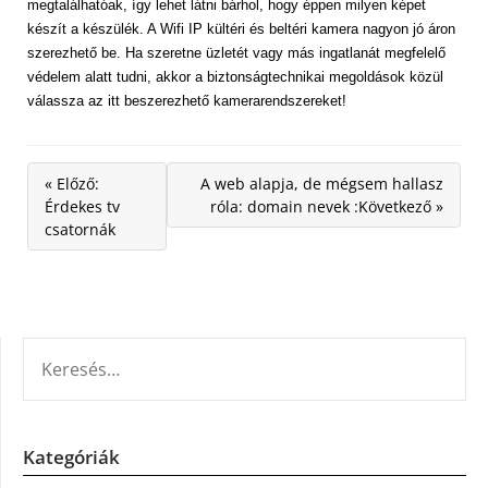
megtalálhatóak, így lehet látni bárhol, hogy éppen milyen képet
készít a készülék. A Wifi IP kültéri és beltéri kamera nagyon jó áron
szerezhető be. Ha szeretne üzletét vagy más ingatlanát megfelelő
védelem alatt tudni, akkor a biztonságtechnikai megoldások közül
válassza az itt beszerezhető kamerarendszereket!
« Előző:
A web alapja, de mégsem hallasz
Érdekes tv
róla: domain nevek :Következő »
csatornák
KERESÉS:
Kategóriák