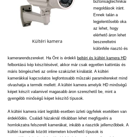
biztonságtechnikai
megoldások iránt.
Ennek talán a
legjelentősebb oka
az lehet, hogy
elérhető áron lehet
Kültéri kamera
beszereltetni
különféle riasztó és
kamerarendszereket. Ha Önt is érdekli
beltéri és kültéri kamera HD
felbontású kép készítésével, akkor már csak egyetlen kattintás és
máris böngészheti az online szaküzlet kínálatát. A kültéri
kamerákkal kapcsolatos legfontosabb műszaki paramétereket mind
olvashatja a termék mellett. A kültéri kamera amelyik HD minőségű
képet készít valamivel magasabb áron szerezhető be, mint a
gyengébb minőségű képet készítő típusok.
A kültéri kamera iránt legtöbb esetben üzleti ügyfelek esetében van
érdeklődés. Családi házaknál ritkábban lehet megfigyelni a
homlokzatra felszerelt kamerákat, inkább a riasztók jellemzőbbek. A
kültéri kamerák között interneten követhető típusok is