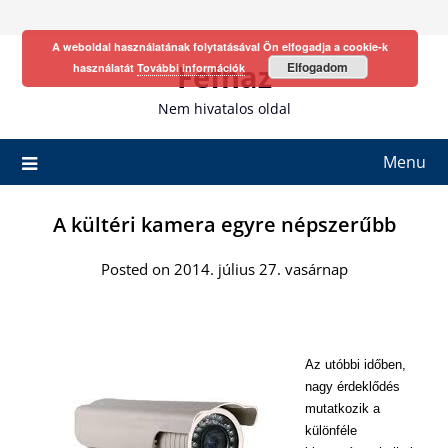
Skip
to
A weboldal használatának folytatásával Ön elfogadja a cookie-k
content
Fefhaz
Elfogadom
használatát
További információk
Nem hivatalos oldal
Menu
A kültéri kamera egyre népszerűbb
Posted on 2014. július 27. vasárnap
Az utóbbi időben,
nagy érdeklődés
mutatkozik a
különféle