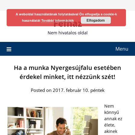
Skip
to
A weboldal használatának folytatásával Ön elfogadja a cookie-k
content
Fefhaz
Elfogadom
használatát
További információk
Nem hivatalos oldal
Menu
Ha a munka Nyergesújfalu esetében
érdekel minket, itt nézzünk szét!
Posted on 2017. február 10. péntek
Nem
könnyű
annak ez
élete,
akinek