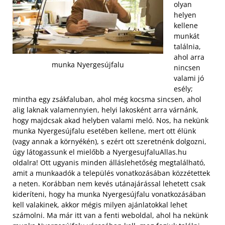
olyan
helyen
kellene
munkát
találnia,
ahol arra
munka Nyergesújfalu
nincsen
valami jó
esély;
mintha egy zsákfaluban, ahol még kocsma sincsen, ahol
alig laknak valamennyien, helyi lakosként arra várnánk,
hogy majdcsak akad helyben valami meló. Nos, ha nekünk
munka Nyergesújfalu esetében kellene, mert ott élünk
(vagy annak a környékén), s ezért ott szeretnénk dolgozni,
úgy látogassunk el mielőbb a NyergesujfaluAllas.hu
oldalra! Ott ugyanis minden álláslehetőség megtalálható,
amit a munkaadók a település vonatkozásában közzétettek
a neten. Korábban nem kevés utánajárással lehetett csak
kideríteni, hogy ha munka Nyergesújfalu vonatkozásában
kell valakinek, akkor mégis milyen ajánlatokkal lehet
számolni.
Ma már itt van a fenti weboldal, ahol ha nekünk