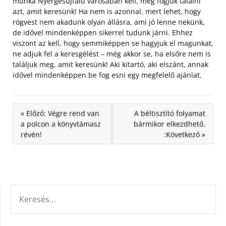
munka Nyergesújfalu városában kell, meg fogjuk találni
azt, amit keresünk! Ha nem is azonnal, mert lehet, hogy
rögvest nem akadunk olyan állásra, ami jó lenne nekünk,
de idővel mindenképpen sikerrel tudunk járni. Ehhez
viszont az kell, hogy semmiképpen se hagyjuk el magunkat,
ne adjuk fel a keresgélést – még akkor se, ha elsőre nem is
találjuk meg, amit keresünk! Aki kitartó, aki elszánt, annak
idővel mindenképpen be fog esni egy megfelelő ajánlat.
« Előző: Végre rend van
A béltisztító folyamat
a polcon a könyvtámasz
bármikor elkezdhető.
révén!
:Következő »
KERESÉS: