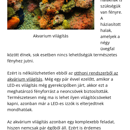
szükségük
van fényre.
A
háziasított
halak,
Akvarium világítás
amelyek a
négy
üvegfal
között élnek, sok esetben nincs lehetőségük természetes
fényhez jutni.
Ezért is nélkülözhetetlen ebből az
otthoni rendszerből az
akvárium világítás
. Még egy pár évvel ezelőtt, amikor a
LED-es világítás még gyerekcipőben járt, akkor ezt a
meghatározó fényforrást a neoncsövek biztosították.
Természetesen még ma is lehet ilyen világítócsöveket
kapni, azonban már a LED-es izzók is elterjedtnek
mondhatóak.
Az akvárium világítás azonban egy komplexebb feladat,
hiszen nemcsak pár égőből áll. Ezért is érdemes