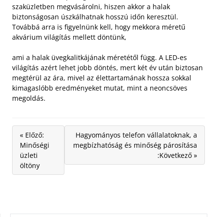
szaküzletben megvásárolni, hiszen akkor a halak
biztonságosan úszkálhatnak hosszú időn keresztül.
Továbbá arra is figyelnünk kell, hogy mekkora méretű
akvárium világítás mellett döntünk,
ami a halak üvegkalitkájának méretétől függ. A LED-es
világítás azért lehet jobb döntés, mert két év után biztosan
megtérül az ára, mivel az élettartamának hossza sokkal
kimagaslóbb eredményeket mutat, mint a neoncsöves
megoldás.
« Előző:
Hagyományos telefon vállalatoknak, a
Minőségi
megbízhatóság és minőség párosítása
üzleti
:Következő »
öltöny