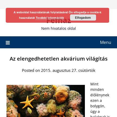
Skip
to
A weboldal használatának folytatásával Ön elfogadja a cookie-k
content
Fefhaz
Elfogadom
használatát
További információk
Nem hivatalos oldal
Menu
Az elengedhetetlen akvárium világítás
Posted on 2015. augusztus 27. csütörtök
Mint
minden
élőlénynek
ezen a
bolygón,
úgy a
halaknak is