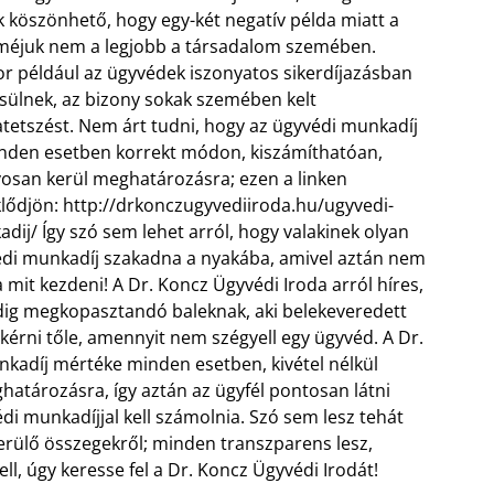
 köszönhető, hogy egy-két negatív példa miatt a
éjuk nem a legjobb a társadalom szemében.
r például az ügyvédek iszonyatos sikerdíjazásban
sülnek, az bizony sokak szemében kelt
atetszést. Nem árt tudni, hogy az ügyvédi munkadíj
inden esetben korrekt módon, kiszámíthatóan,
osan kerül meghatározásra; ezen a linken
lődjön: http://drkonczugyvediiroda.hu/ugyvedi-
dij/ Így szó sem lehet arról, hogy valakinek olyan
di munkadíj szakadna a nyakába, amivel aztán nem
 mit kezdeni! A Dr. Koncz Ügyvédi Iroda arról híres,
edig megkopasztandó baleknak, aki belekeveredett
elkérni tőle, amennyit nem szégyell egy ügyvéd.
A Dr.
kadíj mértéke minden esetben, kivétel nélkül
atározásra, így aztán az ügyfél pontosan látni
édi munkadíjjal kell számolnia. Szó sem lesz tehát
kerülő összegekről; minden transzparens lesz,
ell, úgy keresse fel a Dr. Koncz Ügyvédi Irodát!