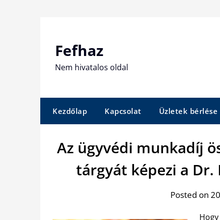
Skip
to
content
Fefhaz
Nem hivatalos oldal
Kezdőlap
Kapcsolat
Üzletek bérlése
Az ügyvédi munkadíj ö
tárgyát képezi a Dr.
Posted on 20
Hogy 