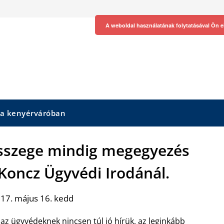
A weboldal használatának folytatásával Ön e
 a kenyérváróban
sszege mindig megegyezés
 Koncz Ügyvédi Irodánál.
17. május 16. kedd
az ügyvédeknek nincsen túl jó hírük, az leginkább