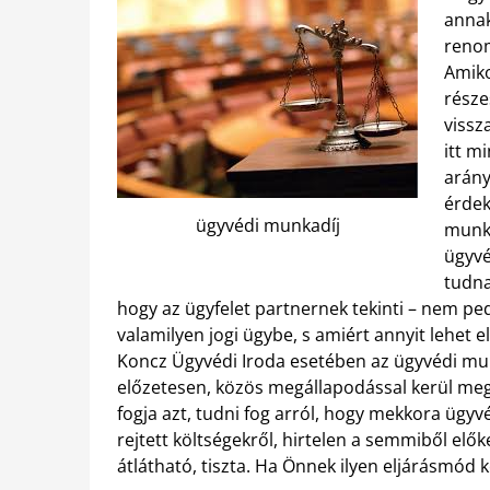
annak
renom
Amiko
része
vissz
itt m
arány
érdek
ügyvédi munkadíj
munka
ügyvé
tudna
hogy az ügyfelet partnernek tekinti – nem p
valamilyen jogi ügybe, s amiért annyit lehet 
Koncz Ügyvédi Iroda esetében az ügyvédi mun
előzetesen, közös megállapodással kerül megh
fogja azt, tudni fog arról, hogy mekkora ügyv
rejtett költségekről, hirtelen a semmiből elő
átlátható, tiszta. Ha Önnek ilyen eljárásmód k