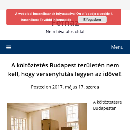
Skip
to
A weboldal használatának folytatásával Ön elfogadja a cookie-k
content
Fefhaz
Elfogadom
használatát
További információk
Nem hivatalos oldal
Menu
A költöztetés Budapest területén nem
kell, hogy versenyfutás legyen az idővel!
Posted on 2017. május 17. szerda
A költöztetésre
Budapesten