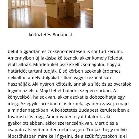
költöztetés Budapest
belül higgadtan és zökkenőmentesen is sor tud kerülni.
Amennyiben új lakásba költöznek, akkor komoly feladat
előtt állnak. Mindenüket össze kell csomagolni, hogy a
határidőt tartani tudják. Első körben azoknak érdemes
nekiállni, amely dolgokat ritkán vagy szezonálisan
használják. Aki nyáron költözik, annak a síléc és az overálok
legyen az első. Majd lehet haladni szépen sorban. A
könyvekből, ha sok van, akkor azokat is dobozolhatja egy
ideig. Az egyik sarokban el is férnek, így nem zavarja majd
a mindennapokban. A költöztetés Budapest kerületeiben a
fuvarostól is függ. Amennyiben olyat találunk, aki
gyakorlott ebben, akkor szerencsénk van.
Mert ő és a
csapata átsegíti minden nehézségen. Tudják, hogy melyik
lépcsőházban mire kell figyelni, de a szűk folyosókon is el