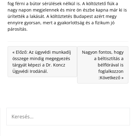
fog férni a bútor sérülések nélkül is. A költöztető fiúk a
nagy napon megjelennek és mire ön észbe kapna már ki is
ürítették a lakását. A költöztetés Budapest azért megy
ennyire gyorsan, mert a gyakorlottság és a fizikum jó
párosítás.
« Előző: Az ügyvédi munkadíj
Nagyon fontos, hogy
összege mindig megegyezés
a béltisztítás a
tárgyát képezi a Dr. Koncz
bélflórával is
Ügyvédi Irodánál.
foglalkozzon
:Következő »
KERESÉS: