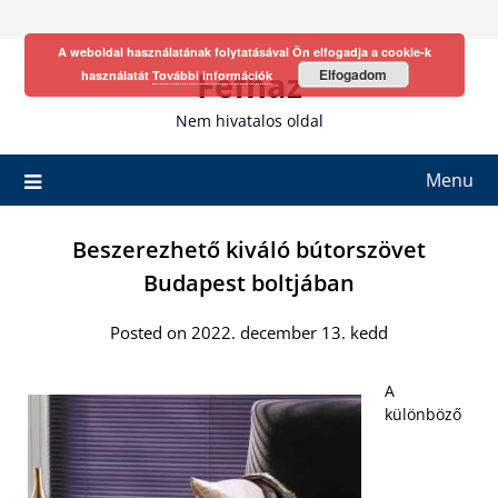
Skip
to
A weboldal használatának folytatásával Ön elfogadja a cookie-k
content
Fefhaz
Elfogadom
használatát
További információk
Nem hivatalos oldal
Menu
Beszerezhető kiváló bútorszövet
Budapest boltjában
Posted on 2022. december 13. kedd
A
különböző