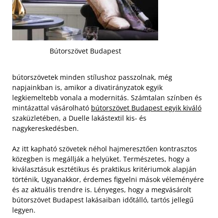
Bútorszövet Budapest
bútorszövetek minden stílushoz passzolnak, még
napjainkban is, amikor a divatirányzatok egyik
legkiemeltebb vonala a modernitás. Számtalan színben és
mintázattal vásárolható
bútorszövet Budapest egyik kiváló
szaküzletében, a Duelle lakástextil kis- és
nagykereskedésben.
Az itt kapható szövetek néhol hajmeresztően kontrasztos
közegben is megállják a helyüket. Természetes, hogy a
kiválasztásuk esztétikus és praktikus kritériumok alapján
történik, Ugyanakkor, érdemes figyelni mások véleményére
és az aktuális trendre is. Lényeges, hogy a megvásárolt
bútorszövet Budapest lakásaiban időtálló, tartós jellegű
legyen.