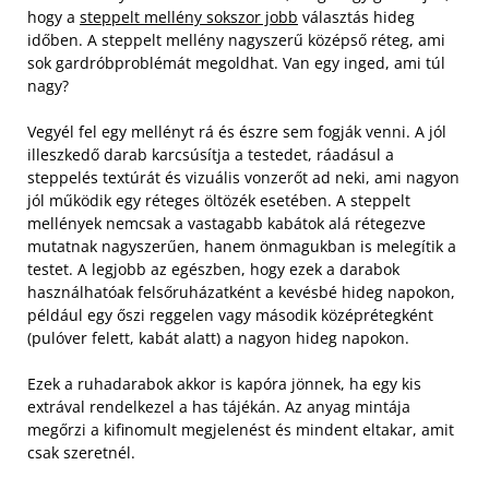
hogy a
steppelt mellény sokszor jobb
választás hideg
időben. A steppelt mellény nagyszerű középső réteg, ami
sok gardróbproblémát megoldhat. Van egy inged, ami túl
nagy?
Vegyél fel egy mellényt rá és észre sem fogják venni. A jól
illeszkedő darab karcsúsítja a testedet, ráadásul a
steppelés textúrát és vizuális vonzerőt ad neki, ami nagyon
jól működik egy réteges öltözék esetében.
A steppelt
mellények nemcsak a vastagabb kabátok alá rétegezve
mutatnak nagyszerűen, hanem önmagukban is melegítik a
testet. A legjobb az egészben, hogy ezek a darabok
használhatóak felsőruházatként a kevésbé hideg napokon,
például egy őszi reggelen vagy második középrétegként
(pulóver felett, kabát alatt) a nagyon hideg napokon.
Ezek a ruhadarabok akkor is kapóra jönnek, ha egy kis
extrával rendelkezel a has tájékán. Az anyag mintája
megőrzi a kifinomult megjelenést és mindent eltakar, amit
csak szeretnél.