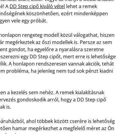
lé! A
DD Step cipő kiváló vétel
lehet a remek
inőségének köszönhetően, ezért mindenképpen
gyen vele egy próbát.
honlapon rengeteg modell közül válogathat, hiszen
r megérkeztek az őszi modellek is. Persze az sem
lent gondot, ha egyelőre a nyaralásra szeretne
szerezni egy DD Step cipőt, mert erre is lehetősége
ílik. A honlapon rendszeresen vannak akciók, tehát
m probléma, ha jelenleg nem tud sok pénzt kiadni
n a kezelés sem nehéz. A remek kialakításnak
 tervezés gondoskodik arról, hogy a DD Step cipő
ak is.
ruházból, ahol többek között cserére is lehetőség
nhetően hamar megérkezhet a megfelelő méret az Ön