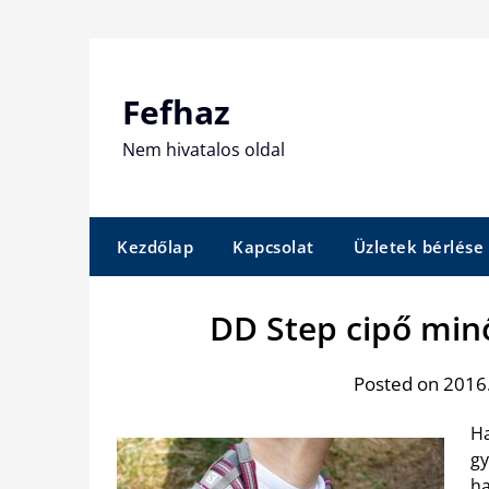
Skip
to
content
Fefhaz
Nem hivatalos oldal
Kezdőlap
Kapcsolat
Üzletek bérlése
DD Step cipő min
Posted on 2016.
Ha
gy
ha