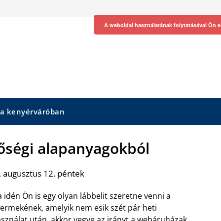
A weboldal használatának folytatásával Ön e
 a kenyérváróban
őségi alapanyagokból
 augusztus 12. péntek
 idén Ön is egy olyan lábbelit szeretne venni a
ermekének, amelyik nem esik szét pár heti
sználat után, akkor vegye az irányt a webáruházak