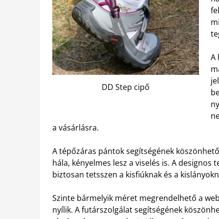
fe
m
te
A 
má
je
DD Step cipő
be
ny
ne
a vásárlásra.
A tépőzáras pántok segítségének köszönhetőe
hála, kényelmes lesz a viselés is. A designos
biztosan tetsszen a kisfiúknak és a kislányokn
Szinte bármelyik méret megrendelhető a webá
nyílik. A futárszolgálat segítségének köszö