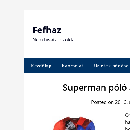
Skip
to
content
Fefhaz
Nem hivatalos oldal
Kezdőlap
Kapcsolat
Üzletek bérlése
Superman póló 
Posted on 2016. 
Ör
ha
ho