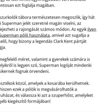
ntosan ezt foglalja magában.
szurkolók tábora természetesen megoszlik, így hát
i Superman jelét szeretné magán viselni, az
fejezheti a rajongását számos módon. Az egyik
ilyen
Superman póló használata
, amivel azt sugallja a
selő, hogy bizony a legendás Clark Kent pártját
gja.
a megfelelő méret, valamint a gyerekek számára is
lyikről is legyen szó, Superman logóját mindenki
 sikernek fognak örvendeni.
sztékok közül, amelyek a kosarába kerülhetnek.
hiszen ezek a pólók is megvásárolhatók a
házat, és válassza ki azt a szuperhőst, amelyiket
gyéb kiegészítő formájában!