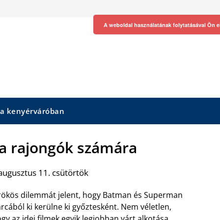
A weboldal használatának folytatásával Ön e
 a kenyérváróban
a rajongók számára
augusztus 11. csütörtök
ökös dilemmát jelent, hogy Batman és Superman
rcából ki kerülne ki győztesként. Nem véletlen,
gy az idei filmek egyik legjobban várt alkotása