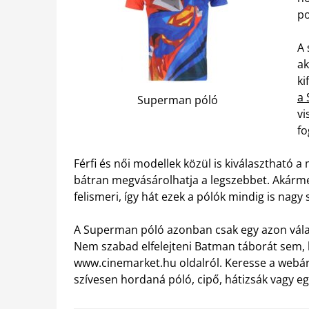
po
A 
ak
ki
a 
Superman póló
vi
fo
Férfi és női modellek közül is kiválasztható 
bátran megvásárolhatja a legszebbet. Akárme
felismeri, így hát ezek a pólók mindig is nagy
A Superman póló azonban csak egy azon vála
Nem szabad elfelejteni Batman táborát sem, 
www.cinemarket.hu oldalról. Keresse a webáru
szívesen hordaná póló, cipő, hátizsák vagy e