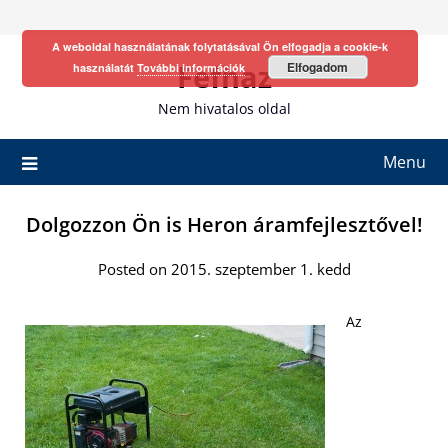
Skip
to
A weboldal használatának folytatásával Ön elfogadja a cookie-k
content
Fefhaz
Elfogadom
használatát
További információk
Nem hivatalos oldal
Menu
Dolgozzon Ön is Heron áramfejlesztővel!
Posted on 2015. szeptember 1. kedd
Az