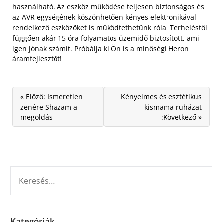
használható. Az eszköz működése teljesen biztonságos és
az AVR egységének köszönhetően kényes elektronikával
rendelkező eszközöket is működtethetünk róla. Terheléstől
függően akár 15 óra folyamatos üzemidő biztosított, ami
igen jónak számít. Próbálja ki Ön is a minőségi Heron
áramfejlesztőt!
« Előző: Ismeretlen
Kényelmes és esztétikus
zenére Shazam a
kismama ruházat
megoldás
:Következő »
KERESÉS:
Kategóriák