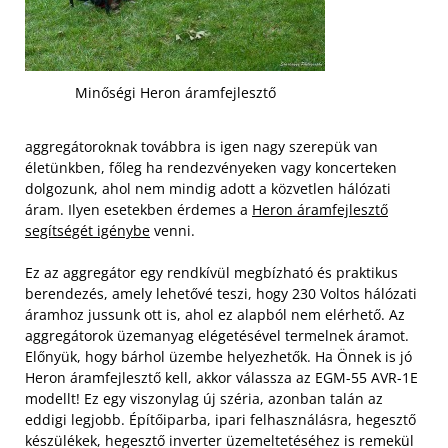
Minőségi Heron áramfejlesztő
aggregátoroknak továbbra is igen nagy szerepük van
életünkben, főleg ha rendezvényeken vagy koncerteken
dolgozunk, ahol nem mindig adott a közvetlen hálózati
áram. Ilyen esetekben érdemes a
Heron áramfejlesztő
segítségét igénybe
venni.
Ez az aggregátor egy rendkívül megbízható és praktikus
berendezés, amely lehetővé teszi, hogy 230 Voltos hálózati
áramhoz jussunk ott is, ahol ez alapból nem elérhető. Az
aggregátorok üzemanyag elégetésével termelnek áramot.
Előnyük, hogy bárhol üzembe helyezhetők. Ha Önnek is jó
Heron áramfejlesztő kell, akkor válassza az EGM-55 AVR-1E
modellt! Ez egy viszonylag új széria, azonban talán az
eddigi legjobb. Építőiparba, ipari felhasználásra, hegesztő
készülékek, hegesztő inverter üzemeltetéséhez is remekül