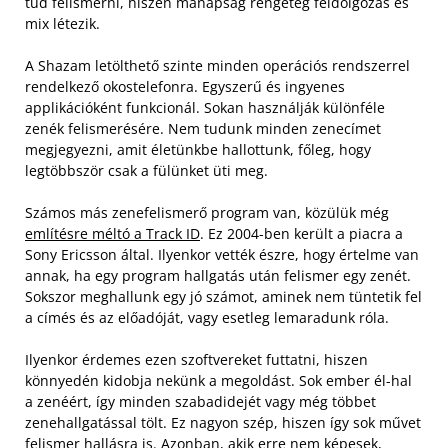
tud felismerni, hiszen manapság rengeteg feldolgozás és
mix létezik.
A Shazam letölthető szinte minden operációs rendszerrel
rendelkező okostelefonra. Egyszerű és ingyenes
applikációként funkcionál. Sokan használják különféle
zenék felismerésére. Nem tudunk minden zenecímet
megjegyezni, amit életünkbe hallottunk, főleg, hogy
legtöbbször csak a fülünket üti meg.
Számos más zenefelismerő program van, közülük még
említésre méltó a Track ID
. Ez 2004-ben került a piacra a
Sony Ericsson által. Ilyenkor vették észre, hogy értelme van
annak, ha egy program hallgatás után felismer egy zenét.
Sokszor meghallunk egy jó számot, aminek nem tüntetik fel
a címés és az előadóját, vagy esetleg lemaradunk róla.
Ilyenkor érdemes ezen szoftvereket futtatni, hiszen
könnyedén kidobja nekünk a megoldást. Sok ember él-hal
a zenéért, így minden szabadidejét vagy még többet
zenehallgatással tölt. Ez nagyon szép, hiszen így sok művet
felismer hallásra is. Azonban, akik erre nem képesek,