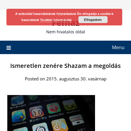
Skip
to
A weboldal használatának folytatásával Ön elfogadja a cookie-k
content
Fefhaz
Elfogadom
használatát
További információk
Nem hivatalos oldal
Menu
Ismeretlen zenére Shazam a megoldás
Posted on 2015. augusztus 30. vasárnap