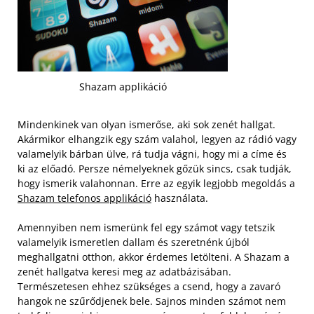
Shazam applikáció
Mindenkinek van olyan ismerőse, aki sok zenét hallgat.
Akármikor elhangzik egy szám valahol, legyen az rádió vagy
valamelyik bárban ülve, rá tudja vágni, hogy mi a címe és
ki az előadó. Persze némelyeknek gőzük sincs, csak tudják,
hogy ismerik valahonnan. Erre az egyik legjobb megoldás a
Shazam telefonos applikáció
használata.
Amennyiben nem ismerünk fel egy számot vagy tetszik
valamelyik ismeretlen dallam és szeretnénk újból
meghallgatni otthon, akkor érdemes letölteni. A Shazam a
zenét hallgatva keresi meg az adatbázisában.
Természetesen ehhez szükséges a csend, hogy a zavaró
hangok ne szűrődjenek bele. Sajnos minden számot nem