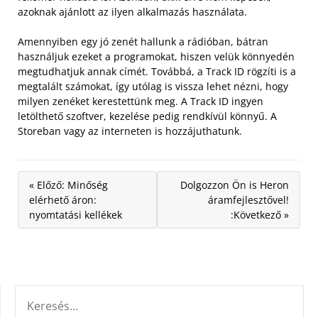
azoknak ajánlott az ilyen alkalmazás használata.
Amennyiben egy jó zenét hallunk a rádióban, bátran
használjuk ezeket a programokat, hiszen velük könnyedén
megtudhatjuk annak címét. Továbbá, a Track ID rögzíti is a
megtalált számokat, így utólag is vissza lehet nézni, hogy
milyen zenéket kerestettünk meg. A Track ID ingyen
letölthető szoftver, kezelése pedig rendkívül könnyű. A
Storeban vagy az interneten is hozzájuthatunk.
« Előző: Minőség
Dolgozzon Ön is Heron
elérhető áron:
áramfejlesztővel!
nyomtatási kellékek
:Következő »
KERESÉS: