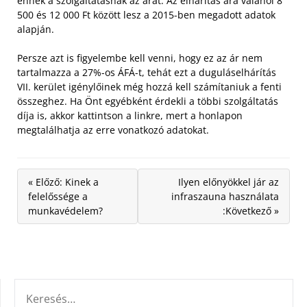
ennek a szolgáltatásnak az árát. Az elhárítás ára valahol 8
500 és 12 000 Ft között lesz a 2015-ben megadott adatok
alapján.
Persze azt is figyelembe kell venni, hogy ez az ár nem
tartalmazza a 27%-os ÁFÁ-t, tehát ezt a duguláselhárítás
VII. kerület igénylőinek még hozzá kell számítaniuk a fenti
összeghez. Ha Önt egyébként érdekli a többi szolgáltatás
díja is, akkor kattintson a linkre, mert a honlapon
megtalálhatja az erre vonatkozó adatokat.
« Előző: Kinek a
Ilyen előnyökkel jár az
felelőssége a
infraszauna használata
munkavédelem?
:Következő »
KERESÉS: