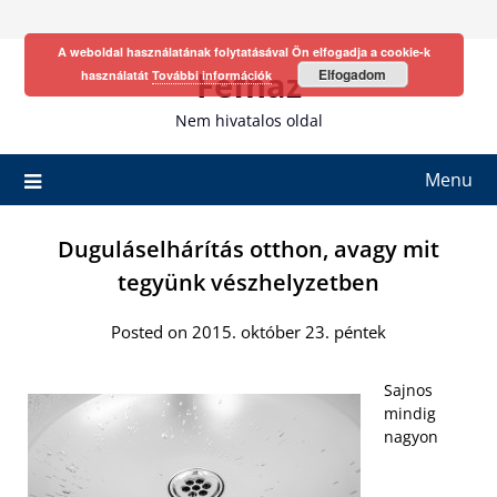
Skip
to
A weboldal használatának folytatásával Ön elfogadja a cookie-k
content
Fefhaz
Elfogadom
használatát
További információk
Nem hivatalos oldal
Menu
Duguláselhárítás otthon, avagy mit
tegyünk vészhelyzetben
Posted on 2015. október 23. péntek
Sajnos
mindig
nagyon