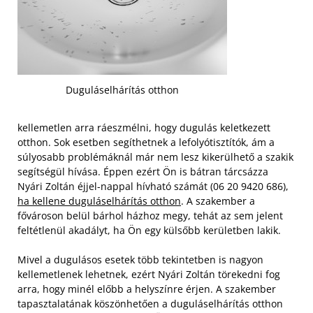
Duguláselhárítás otthon
kellemetlen arra ráeszmélni, hogy dugulás keletkezett
otthon. Sok esetben segíthetnek a lefolyótisztítók, ám a
súlyosabb problémáknál már nem lesz kikerülhető a szakik
segítségül hívása. Éppen ezért Ön is bátran tárcsázza
Nyári Zoltán éjjel-nappal hívható számát (06 20 9420 686),
ha kellene duguláselhárítás otthon
. A szakember a
fővároson belül bárhol házhoz megy, tehát az sem jelent
feltétlenül akadályt, ha Ön egy külsőbb kerületben lakik.
Mivel a dugulásos esetek több tekintetben is nagyon
kellemetlenek lehetnek, ezért Nyári Zoltán törekedni fog
arra, hogy minél előbb a helyszínre érjen. A szakember
tapasztalatának köszönhetően a duguláselhárítás otthon