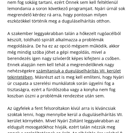
nem fog sokáig tartani, ezért Önnek sem kell feltétlenül
lemondania a soron következő programjait. Nyári úrnál sok
megrendelő kérdez rá arra, hogy pontosan milyen
eszközökkel történik meg a duguláselhárítás otthon.
A szakember leggyakrabban talán a hőkezelt rugóacélból
készült, toldható spirált alkalmazza a problémák
megoldására. De ha ez az opció mégsem működik, akkor
még mindig szóba jöhet a gépi megoldás, mivel a
berendezés igen nagy szívóerőt képes kifejteni a csőben.
Ennek alapján nem kell tehát a megrendelőknek nagy
nehézségekre
számítaniuk a duguláselhárítás VII. kerület
tekintetében
. Másrészt azt is meg kell említeni, hogy Nyári
úr csapata a szerelési munkálatok során ügyelni fog a
tisztaságra, ezért a fürdőszoba vagy a konyha nem fog
koszban úszni a problémák rendezése után sem.
Az ügyfelek a fent felsoroltakon kívül arra is kíváncsiak
szoktak lenni, hogy mennyibe kerül a duguláselhárítás VII.
kerület környékén. Mivel Nyári Zoltánt leggyakrabban az
eldugult mosogatókhoz hívják, ezért talán nézzük meg