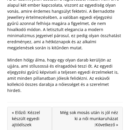
alapul két ember kapcsolata, viszont az egyediség olyan
vonás, amire érdemes hangsúlyt fektetni.
A Bernadotte
Jewellery értelmezésében, a valóban egyedi eljegyzési
gyűrű azonnal felhívja magára a figyelmet, de nem
hivalkodó módon. A letisztult elegancia a modern
minimalizmus jegyeivel párosul, ez pedig olyan összhatást
eredményez, ami a hétköznapok és az alkalmi
megjelenések során is kitűnően mutat.
Minden hölgy álma, hogy egy olyan darab kerüljön az
ujjára, ami stílusossá és elragadóvá teszi őt. Az egyedi
eljegyzési gyűrű képviseli a teljesen egyedi érzelmeket is,
amit minden pillanatban jólesik felidézni. Az esküvői
kollekció összes darabja a nőiességet és a szerelmet
hirdeti.
« Előző: Kézzel
Még sok mosás után is jól néz
készült egyedi
ki a női munkaruházat
ajtódíszek
:Következő »