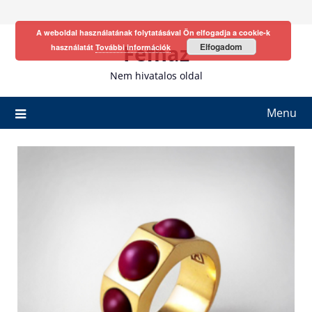
Skip
to
A weboldal használatának folytatásával Ön elfogadja a cookie-k
content
Fefhaz
Elfogadom
használatát
További információk
Nem hivatalos oldal
Menu