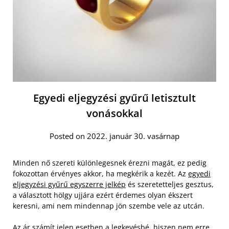
Egyedi eljegyzési gyűrű letisztult
vonásokkal
Posted on 2022. január 30. vasárnap
Minden nő szereti különlegesnek érezni magát, ez pedig
fokozottan érvényes akkor, ha megkérik a kezét. Az
egyedi
eljegyzési gyűrű egyszerre jelkép
és szeretetteljes gesztus,
a választott hölgy ujjára ezért érdemes olyan ékszert
keresni, ami nem mindennap jön szembe vele az utcán.
Az ár számít jelen esetben a legkevésbé, hiszen nem erre