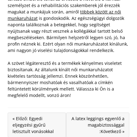
személyzet és a rehabilitációs szakemberek jól érezzék
magukat a munkájuk során, amiről
többek között az női
munkaruházat
is gondoskodik.
Az egészségügyi dolgozók
naponta találkoznak a betegekkel, hogy segítséget
nyújtsanak vagy részt vesznek a kollégákkal tartott belső
megbeszéléseken. Bármilyen helyzetről legyen szó, jó, ha
profin néznek ki. Ezért olyan női munkaruházatot kínálunk,
ami nagyon jó viselési tulajdonságokkal rendelkezik.
A szövet légáteresztő és a termékek kényelmes viseletet
biztosítanak. Az általunk kínált női munkaruházatot
kivételes tartósság jellemzi. Ennek köszönhetően,
bármennyiszer moshatóak és vasalhatóak a címkén
feltüntetett körülmények mellett. Válassza ki Ön is a
megfelelő modellt, vonzó áron!
« Előző: Egyedi
A latex leggings egyenlő a
eljegyzési gyűrű
magabiztossággal
letisztult vonásokkal
:Következő »