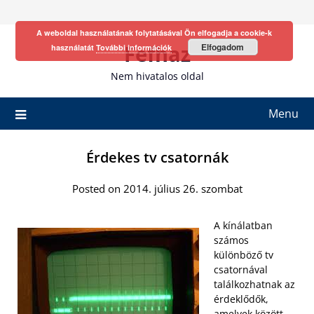
Skip
to
A weboldal használatának folytatásával Ön elfogadja a cookie-k
content
Fefhaz
Elfogadom
használatát
További információk
Nem hivatalos oldal
Menu
Érdekes tv csatornák
Posted on 2014. július 26. szombat
A kínálatban
számos
különböző tv
csatornával
találkozhatnak az
érdeklődők,
amelyek között