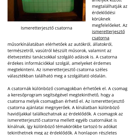
megtalálhatják az
érdeklődési
körüknek
megfelelőeket. Az
Ismeretterjesztő csatorna
ismeretterjesztő
csatorna
műsorkínálatában elérhetőek az autókról, állatokról,
természetről, vasútról készült műsorok, valamint az
életvezetési tanácsokkal szolgáló adások is. A csatorna
érdekes információkkal szolgál, amelyeket érdemes
megtekinteni. Az ismeretterjesztő csatorna széles
választékban található meg a szolgáltató oldalán.
A csatornák különböző csomagokban érhetőek el. A csomag
a keresőprogram segítségével megtekinthető, hogy a
csatorna melyik csomagban érhető el. Az ismeretterjesztő
csatorna ajánlatai megnyerőek. A kínálatban különböző
havidíjakkal találkozhatnak az érdeklődők. A csomagok az
ismeretterjesztő csatorna mellett egyéb csatornákat is
kínálnak, így különböző témakörökbe tartozó tv adókat
tekinthetnek meg az érdeklődők. A honlapon részletes