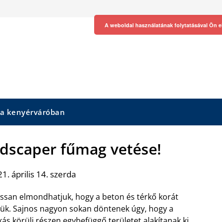
A weboldal használatának folytatásával Ön e
 a kenyérváróban
ndscaper fűmag vetése!
1. április 14. szerda
ssan elmondhatjuk, hogy a beton és térkő korát
jük. Sajnos nagyon sokan döntenek úgy, hogy a
kás körüli részen egybefüggő területet alakítanak ki,