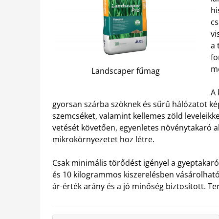
hi
cs
vi
a 
fo
me
Landscaper fűmag
A 
gyorsan szárba szöknek és sűrű hálózatot kép
szemcséket, valamint kellemes zöld leveleikke
vetését követően, egyenletes növénytakaró al
mikrokörnyezetet hoz létre.
Csak minimális törődést igényel a gyeptakaró
és 10 kilogrammos kiszerelésben vásárolhat
ár-érték arány és a jó minőség biztosított. T