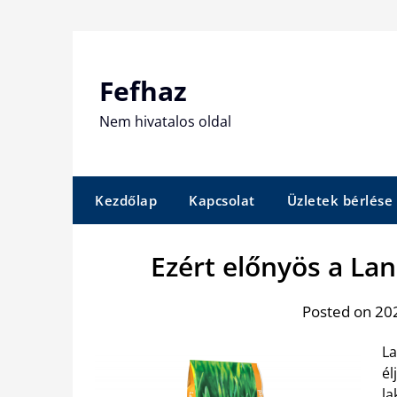
Skip
to
content
Fefhaz
Nem hivatalos oldal
Kezdőlap
Kapcsolat
Üzletek bérlése
Ezért előnyös a La
Posted on 202
La
él
la