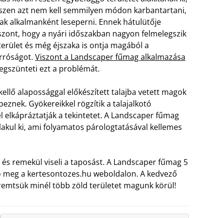
szen azt nem kell semmilyen módon karbantartani,
ak alkalmanként leseperni. Ennek hátulütője
szont, hogy a nyári időszakban nagyon felmelegszik
terület és még éjszaka is ontja magából a
rróságot.
Viszont a Landscaper fűmag alkalmazása
gszünteti ezt a problémát.
kellő alapossággal előkészített talajba vetett magok
eznek. Gyökereikkel rögzítik a talajalkotó
l elkápráztatják a tekintetet. A Landscaper fűmag
akul ki, ami folyamatos párologtatásával kellemes
 és remekül viseli a taposást. A Landscaper fűmag 5
ó meg a kertesontozes.hu weboldalon. A kedvező
eremtsük minél több zöld területet magunk körül!