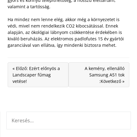
gyors és könnyű telepíthetőség, a hosszú élettartam,
valamint a tartósság.
Ha mindez nem lenne elég, akkor még a környezetet is
védi, mivel nem rendelkezik CO2 kibocsátással. Ennek
alapján, az ökológiai lábnyom csökkentése érdekében is
kiváló beruházás. Az elektromos padlofutes 15 év gyártói
garanciával van ellátva, így mindenki biztosra mehet.
« Előző: Ezért előnyös a
A kemény, ellenálló
Landscaper fűmag
Samsung A51 tok
vetése!
:Következő »
KERESÉS: