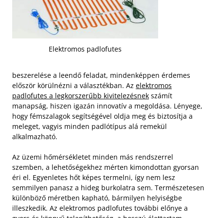
Elektromos padlofutes
beszerelése a leendő feladat, mindenképpen érdemes
először körülnézni a választékban. Az
elektromos
padlofutes a legkorszerűbb kivitelezésnek
számít
manapság, hiszen igazán innovatív a megoldása. Lényege,
hogy fémszalagok segítségével oldja meg és biztosítja a
meleget, vagyis minden padlótípus alá remekül
alkalmazható.
Az üzemi hőmérsékletet minden más rendszerrel
szemben, a lehetőségekhez mérten kimondottan gyorsan
éri el. Egyenletes hőt képes termelni, így nem lesz
semmilyen panasz a hideg burkolatra sem. Természetesen
különböző méretben kapható, bármilyen helyiségbe
illeszkedik. Az elektromos padlofutes további előnye a