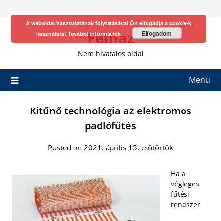
Skip
to
A weboldal használatának folytatásával Ön elfogadja a cookie-k
content
Fefhaz
Elfogadom
használatát
További információk
Nem hivatalos oldal
Menu
Kitűnő technológia az elektromos
padlófűtés
Posted on 2021. április 15. csütörtök
Ha a
végleges
fűtési
rendszer