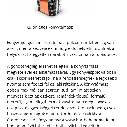
Különleges könyvtámasz
könyvrajongó sem szereti, ha a polcon rendetlenség van
azért, mert a kedvencek mindig eldőlnek, elmozdulnak a
helyükről, ha egyetlen darabot kivesz onnan a tulajdonos.
A gondot végleg el
lehet felejteni a könyvtámasz
megvételével és alkalmazásával. Egy könyvespolc valóban
csak akkor nézhet ki jól, ha a rendetlenségnek a legkisebb
nyomát sem fedezi fel az, aki rátekint. A könyvtámasz
ebben maximálisan segíteni tud, ami miatt sokan
megveszik ezt az eszközt. Temérdek típusú, formájú,
méretű, ilyen jellegű termék vásárolható meg.
Egyesek
elképesztő egyediséggel rendelkeznek, mások pedig csak a
hasznos adottságuk miatt tekinthetőek vásárlásra
érdemesnek. A könyvtámasz a www.barthahandmade.hu
honlapon lévő internetes bolt egyik legkedveltebb