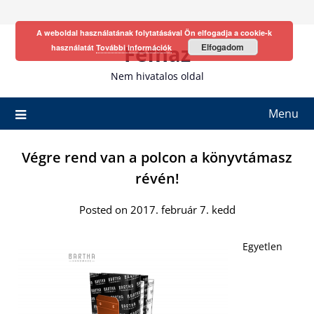
Skip
to
A weboldal használatának folytatásával Ön elfogadja a cookie-k
content
Fefhaz
Elfogadom
használatát
További információk
Nem hivatalos oldal
Menu
Végre rend van a polcon a könyvtámasz
révén!
Posted on 2017. február 7. kedd
Egyetlen