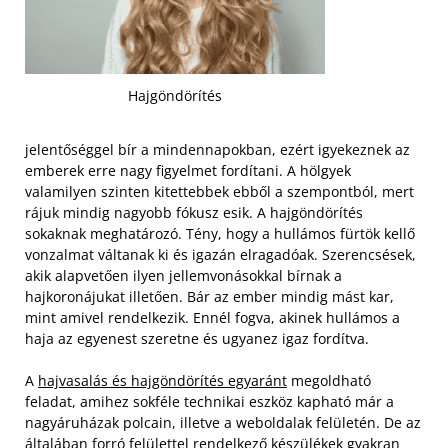
Hajgöndörítés
jelentőséggel bír a mindennapokban, ezért igyekeznek az
emberek erre nagy figyelmet fordítani. A hölgyek
valamilyen szinten kitettebbek ebből a szempontból, mert
rájuk mindig nagyobb fókusz esik. A hajgöndörítés
sokaknak meghatározó. Tény, hogy a hullámos fürtök kellő
vonzalmat váltanak ki és igazán elragadóak. Szerencsések,
akik alapvetően ilyen jellemvonásokkal bírnak a
hajkoronájukat illetően. Bár az ember mindig mást kar,
mint amivel rendelkezik. Ennél fogva, akinek hullámos a
haja az egyenest szeretne és ugyanez igaz fordítva.
A
hajvasalás és hajgöndörítés egyaránt
megoldható
feladat, amihez sokféle technikai eszköz kapható már a
nagyáruházak polcain, illetve a weboldalak felületén. De az
általában forró felülettel rendelkező készülékek gyakran