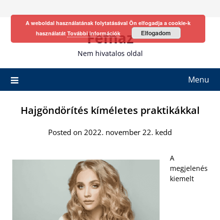
Skip
to
A weboldal használatának folytatásával Ön elfogadja a cookie-k
content
Fefhaz
Elfogadom
használatát
További információk
Nem hivatalos oldal
Menu
Hajgöndörítés kíméletes praktikákkal
Posted on 2022. november 22. kedd
A
megjelenés
kiemelt