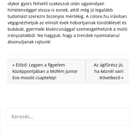
olykor gyors felívelő szakaszuk után ugyanolyan
hírtelenséggel vissza is esnek, attól még jó legalább
tudomást szerezni bizonyos mértékig. A colore.hu írásiban
végignézhetjük az elmúlt évek hóbortjainak tündöklését és
bukását, gyermeki kíváncsisággal szemezgethetünk a múló
irányzatokból. Ne hagyjuk, hogy a trendek nyomtalanul
átvonuljanak rajtunk!
« Előző: Legyen a figyelem
Az ágfűrész jó,
középpontjában a Mofém Junior
ha kéznél van!
Evo mosdó csaptelep!
:Következő »
KERESÉS: