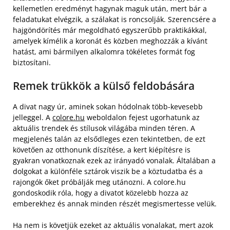
kellemetlen eredményt hagynak maguk után, mert bár a
feladatukat elvégzik, a szálakat is roncsolják. Szerencsére a
hajgöndörítés már megoldható egyszerűbb praktikákkal,
amelyek kímélik a koronát és közben meghozzák a kívánt
hatást, ami bármilyen alkalomra tökéletes formát fog
biztosítani.
Remek trükkök a külső feldobására
A divat nagy úr, aminek sokan hódolnak több-kevesebb
jelleggel. A
colore.hu
weboldalon fejest ugorhatunk az
aktuális trendek és stílusok világába minden téren. A
megjelenés talán az elsődleges ezen tekintetben, de ezt
követően az otthonunk díszítése, a kert kiépítésre is
gyakran vonatkoznak ezek az irányadó vonalak. Általában a
dolgokat a különféle sztárok viszik be a köztudatba és a
rajongók őket próbálják meg utánozni. A colore.hu
gondoskodik róla, hogy a divatot közelebb hozza az
emberekhez és annak minden részét megismertesse velük.
Ha nem is követjük ezeket az aktuális vonalakat, mert azok