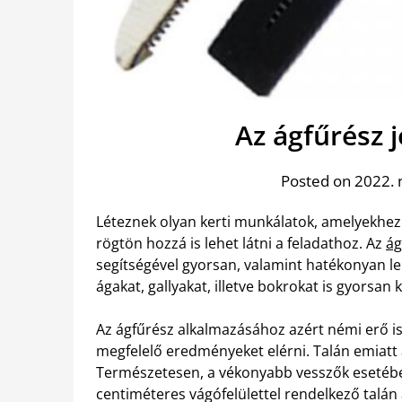
Az ágfűrész j
Posted on 2022. 
Léteznek olyan kerti munkálatok, amelyekhez 
rögtön hozzá is lehet látni a feladathoz. Az
ág
segítségével gyorsan, valamint hatékonyan l
ágakat, gallyakat, illetve bokrokat is gyorsan ki
Az ágfűrész alkalmazásához azért némi erő is 
megfelelő eredményeket elérni. Talán emiatt 
Természetesen, a vékonyabb vesszők esetébe
centiméteres vágófelülettel rendelkező talán