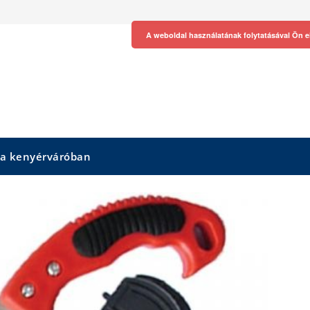
A weboldal használatának folytatásával Ön e
 a kenyérváróban