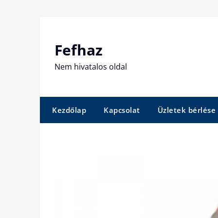
Skip
to
content
Fefhaz
Nem hivatalos oldal
Kezdőlap
Kapcsolat
Üzletek bérlése