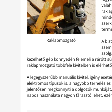
valah
rakla
minde
szerk
termé
Raklapmozgató
A biz
szemé
szolg
kezelhető gép könnyedén felemeli a rárótt sú
raklapmozgató többféle kivitelben is elérhető
A legegyszerűbb manuális kivitel, igény esetén
elektromos típusok is, a nagyobb terhelés é
jelentősen megkönnyíti a dolgozók munkájá
napos használata nagyon fárasztó lehet, ezér