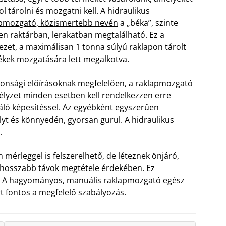
ol tárolni és mozgatni kell. A hidraulikus
pmozgató, közismertebb nevén
a „béka”, szinte
n raktárban, lerakatban megtalálható. Ez a
ezet, a maximálisan 1 tonna súlyú raklapon tárolt
kek mozgatására lett megalkotva.
tonsági előírásoknak megfelelően, a raklapmozgató
lyzet minden esetben kell rendelkezzen erre
áló képesítéssel. Az egyébként egyszerűen
lyt és könnyedén, gyorsan gurul. A hidraulikus
.
 mérleggel is felszerelhető, de léteznek önjáró,
s hosszabb távok megtétele érdekében. Ez
t. A hagyományos, manuális raklapmozgató egész
t fontos a megfelelő szabályozás.