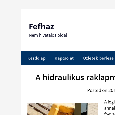
Skip
to
content
Fefhaz
Nem hivatalos oldal
Kezdőlap
Kapcsolat
Üzletek bérlése
A hidraulikus raklap
Posted on 201
A log
annak
fogya