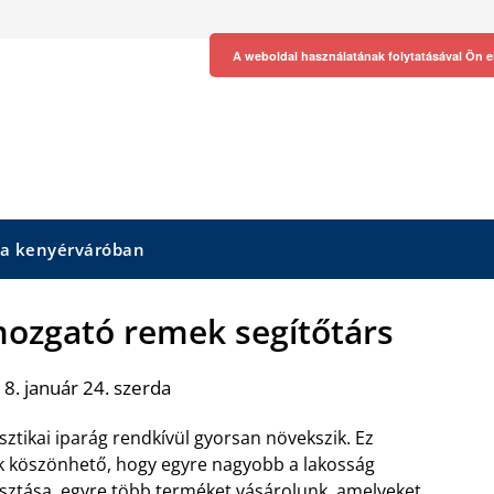
A weboldal használatának folytatásával Ön e
 a kenyérváróban
mozgató remek segítőtárs
8. január 24. szerda
isztikai iparág rendkívül gyorsan növekszik. Ez
 köszönhető, hogy egyre nagyobb a lakosság
sztása, egyre több terméket vásárolunk, amelyeket