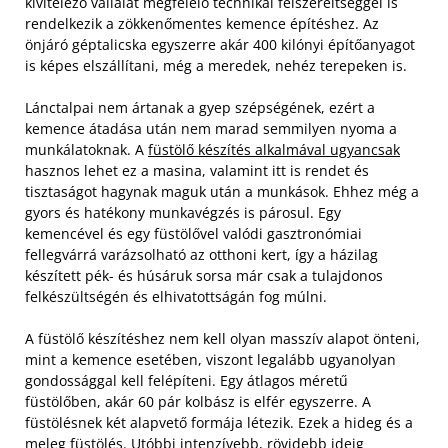
kivitelező vállalat megfelelő technikai felszereltséggel is
rendelkezik a zökkenőmentes kemence építéshez. Az
önjáró géptalicska egyszerre akár 400 kilónyi építőanyagot
is képes elszállítani, még a meredek, nehéz terepeken is.
Lánctalpai nem ártanak a gyep szépségének, ezért a
kemence átadása után nem marad semmilyen nyoma a
munkálatoknak. A
füstölő készítés alkalmával ugyancsak
hasznos lehet ez a masina, valamint itt is rendet és
tisztaságot hagynak maguk után a munkások. Ehhez még a
gyors és hatékony munkavégzés is párosul. Egy
kemencével és egy füstölővel valódi gasztronómiai
fellegvárrá varázsolható az otthoni kert, így a házilag
készített pék- és húsáruk sorsa már csak a tulajdonos
felkészültségén és elhivatottságán fog múlni.
A füstölő készítéshez nem kell olyan masszív alapot önteni,
mint a kemence esetében, viszont legalább ugyanolyan
gondossággal kell felépíteni. Egy átlagos méretű
füstölőben, akár 60 pár kolbász is elfér egyszerre. A
füstölésnek két alapvető formája létezik. Ezek a hideg és a
meleg füstölés. Utóbbi intenzívebb, rövidebb ideig