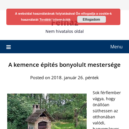
Skip
to
A weboldal használatának folytatásával Ön elfogadja a cookie-k
content
Fefhaz
Elfogadom
használatát
További információk
Nem hivatalos oldal
Menu
A kemence építés bonyolult mestersége
Posted on 2018. január 26. péntek
Sok férfiember
vágya, hogy
önállóan
süthessen az
otthonában
valódi,
hagyományos