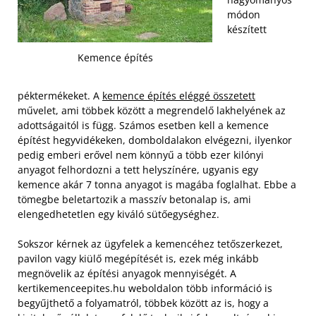
módon
készített
Kemence építés
péktermékeket. A
kemence építés eléggé összetett
művelet, ami többek között a megrendelő lakhelyének az
adottságaitól is függ. Számos esetben kell a kemence
építést hegyvidékeken, domboldalakon elvégezni, ilyenkor
pedig emberi erővel nem könnyű a több ezer kilónyi
anyagot felhordozni a tett helyszínére, ugyanis egy
kemence akár 7 tonna anyagot is magába foglalhat. Ebbe a
tömegbe beletartozik a masszív betonalap is, ami
elengedhetetlen egy kiváló sütőegységhez.
Sokszor kérnek az ügyfelek a kemencéhez tetőszerkezet,
pavilon vagy kiülő megépítését is, ezek még inkább
megnövelik az építési anyagok mennyiségét. A
kertikemenceepites.hu weboldalon több információ is
begyűjthető a folyamatról, többek között az is, hogy a