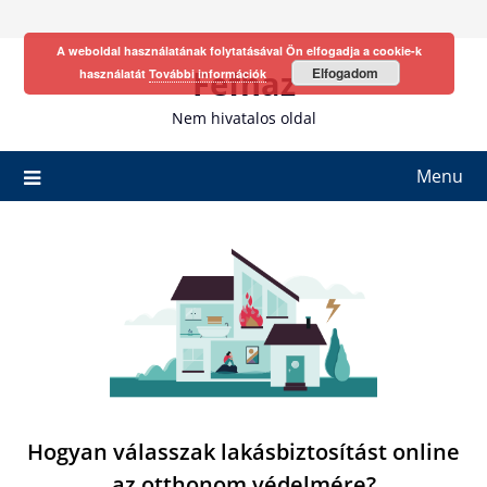
Skip
to
A weboldal használatának folytatásával Ön elfogadja a cookie-k
content
Fefhaz
Elfogadom
használatát
További információk
Nem hivatalos oldal
Menu
Hogyan válasszak lakásbiztosítást online
az otthonom védelmére?