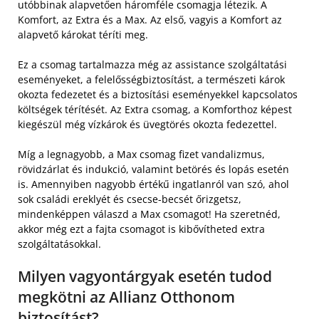
utóbbinak alapvetően háromféle csomagja létezik. A
Komfort, az Extra és a Max. Az első, vagyis a Komfort az
alapvető károkat téríti meg.
Ez a csomag tartalmazza még az assistance szolgáltatási
eseményeket, a felelősségbiztosítást, a természeti károk
okozta fedezetet és a biztosítási eseményekkel kapcsolatos
költségek térítését. Az Extra csomag, a Komforthoz képest
kiegészül még vízkárok és üvegtörés okozta fedezettel.
Míg a legnagyobb, a Max csomag fizet vandalizmus,
rövidzárlat és indukció, valamint betörés és lopás esetén
is. Amennyiben nagyobb értékű ingatlanról van szó, ahol
sok családi ereklyét és csecse-becsét őrizgetsz,
mindenképpen válaszd a Max csomagot! Ha szeretnéd,
akkor még ezt a fajta csomagot is kibővítheted extra
szolgáltatásokkal.
Milyen vagyontárgyak esetén tudod
megkötni az Allianz Otthonom
biztosítást?