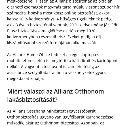
megkötésénél
! Hiszen az Allianz biztosítónak az oldalán
elérhető csomagok más-más tartalmúak. Viszont szuper hír
számodra, hogyha most kötsz online biztosítást, akkor
kapsz 10 % kedvezményt. A hűséges ügyfeleknek pedig,
akik 3 éve a biztosítónál vannak, 20 % kedvezmény jár. Sőt!
Plusz biztosítások megkötése esetén még 10 %
kedvezményben részesülhetsz. Ezeket pedig a díj
kiszámításánál szorzó formájában alkalmazzák.
Az Allianz Home Office fedezet a céges laptop és
mobiltelefon esetén is megtéríti a kárt, limit és káridőpont
nélkül. A vagyonbiztosításnál is van lehetőség az
assistance szolgáltatásra, ami a vészhelyzetek gyors
megoldását kínálja.
Miért válaszd az Allianz Otthonom
lakásbiztosítását?
Az Allianz Összhang Minősített Fogyasztóbarát
Otthonbiztosítás ugyanolyan ügyfélbarát kárrendezéssel
működik, akár az Otthonom biztosítás. Azonban, ez