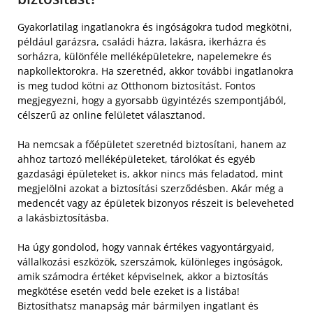
Gyakorlatilag ingatlanokra és ingóságokra tudod megkötni,
például garázsra, családi házra, lakásra, ikerházra és
sorházra, különféle melléképületekre, napelemekre és
napkollektorokra. Ha szeretnéd, akkor további ingatlanokra
is meg tudod kötni az Otthonom biztosítást. Fontos
megjegyezni, hogy a gyorsabb ügyintézés szempontjából,
célszerű az online felületet választanod.
Ha nemcsak a főépületet szeretnéd biztosítani, hanem az
ahhoz tartozó melléképületeket, tárolókat és egyéb
gazdasági épületeket is, akkor nincs más feladatod, mint
megjelölni azokat a biztosítási szerződésben. Akár még a
medencét vagy az épületek bizonyos részeit is beleveheted
a lakásbiztosításba.
Ha úgy gondolod, hogy vannak értékes vagyontárgyaid,
vállalkozási eszközök, szerszámok, különleges ingóságok,
amik számodra értéket képviselnek, akkor a biztosítás
megkötése esetén vedd bele ezeket is a listába!
Biztosíthatsz manapság már bármilyen ingatlant és