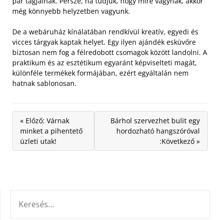
pár tagjainak. Persze, ha tudjuk, hogy mire vágynak, akkor
még könnyebb helyzetben vagyunk.
De a webáruház kínálatában rendkívül kreatív, egyedi és
vicces tárgyak kaptak helyet. Egy ilyen ajándék esküvőre
biztosan nem fog a félredobott csomagok között landolni. A
praktikum és az esztétikum egyaránt képviselteti magát,
különféle termékek formájában, ezért egyáltalán nem
hatnak sablonosan.
« Előző: Várnak
Bárhol szervezhet bulit egy
minket a pihentető
hordozható hangszóróval
üzleti utak!
:Következő »
KERESÉS: