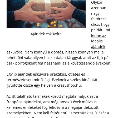
Olykor
azonban
nagy
fejtörést
okoz, hogy
például mi
Ajándék esküvőre
lenne az
ideális
ajándék
esküvőre
. Nem könnyű a döntés, hiszen könnyen mellé
lehet lőni valamilyen haszontalan tárggyal, amit az ifjú pár
csak porfogóként fog használni az elkövetkezendő években.
Egy jó ajándék esküvőre praktikus, ötletes és
természetesen minőségi. Ezeknek a széles kínálatát
gyűjtötte össze egy helyen a crazyshop.hu.
Az itt található termékek között megtalálhatjuk azt a
frappáns ajándékot, ami még hosszú évek múlva is
kellemes emlékeket fog felidézni a megajándékozott
személyekben. Nem kell feltétlenül ismernünk az ízlését a