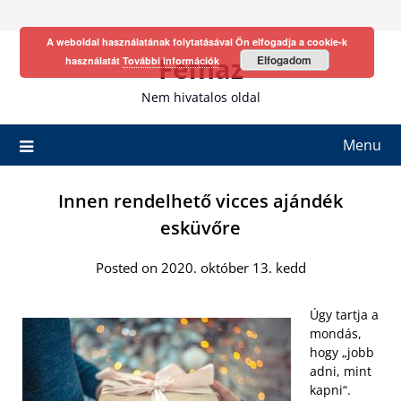
Skip
to
A weboldal használatának folytatásával Ön elfogadja a cookie-k
content
Fefhaz
Elfogadom
használatát
További információk
Nem hivatalos oldal
Menu
Innen rendelhető vicces ajándék
esküvőre
Posted on 2020. október 13. kedd
Úgy tartja a
mondás,
hogy „jobb
adni, mint
kapni“.