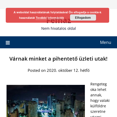
Skip
to
A weboldal használatának folytatásával Ön elfogadja a cookie-k
content
Fefhaz
Elfogadom
használatát
További információk
Nem hivatalos oldal
Menu
Várnak minket a pihentető üzleti utak!
Posted on 2020. október 12. hétfő
Rengeteg
oka lehet
annak,
hogy valaki
külföldre
szeretne
utazni.