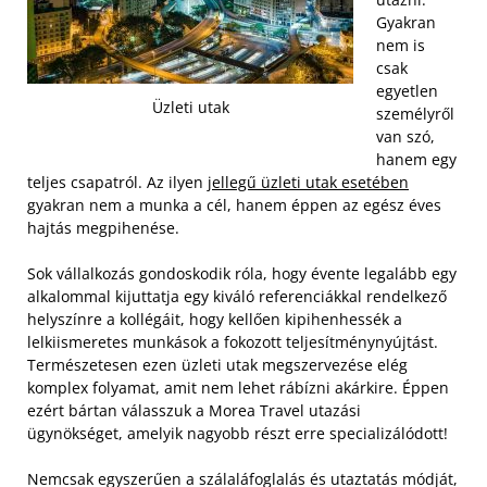
Gyakran
nem is
csak
egyetlen
Üzleti utak
személyről
van szó,
hanem egy
teljes csapatról. Az ilyen
jellegű üzleti utak esetében
gyakran nem a munka a cél, hanem éppen az egész éves
hajtás megpihenése.
Sok vállalkozás gondoskodik róla, hogy évente legalább egy
alkalommal kijuttatja egy kiváló referenciákkal rendelkező
helyszínre a kollégáit, hogy kellően kipihenhessék a
lelkiismeretes munkások a fokozott teljesítménynyújtást.
Természetesen ezen üzleti utak megszervezése elég
komplex folyamat, amit nem lehet rábízni akárkire. Éppen
ezért bártan válasszuk a Morea Travel utazási
ügynökséget, amelyik nagyobb részt erre specializálódott!
Nemcsak egyszerűen a szálaláfoglalás és utaztatás módját,