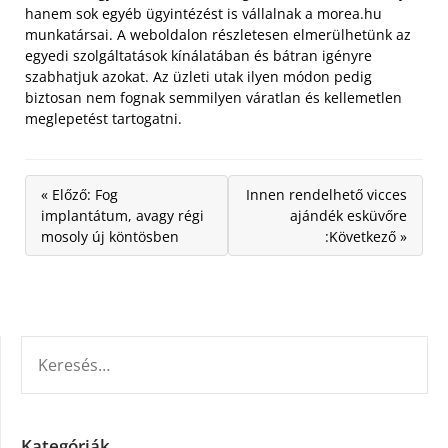
hanem sok egyéb ügyintézést is vállalnak a morea.hu
munkatársai. A weboldalon részletesen elmerülhetünk az
egyedi szolgáltatások kínálatában és bátran igényre
szabhatjuk azokat. Az üzleti utak ilyen módon pedig
biztosan nem fognak semmilyen váratlan és kellemetlen
meglepetést tartogatni.
« Előző: Fog
Innen rendelhető vicces
implantátum, avagy régi
ajándék esküvőre
mosoly új köntösben
:Következő »
KERESÉS:
Kategóriák