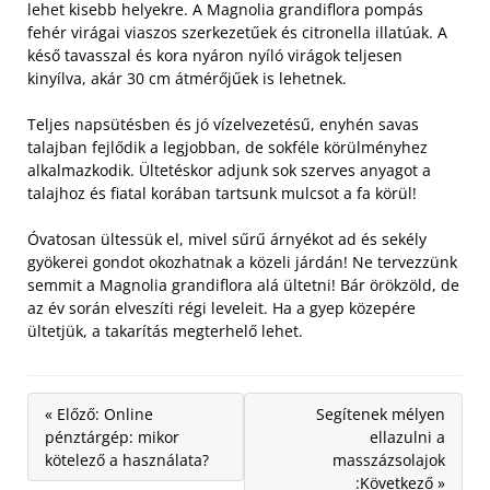
lehet kisebb helyekre. A Magnolia grandiflora pompás
fehér virágai viaszos szerkezetűek és citronella illatúak. A
késő tavasszal és kora nyáron nyíló virágok teljesen
kinyílva, akár 30 cm átmérőjűek is lehetnek.
Teljes napsütésben és jó vízelvezetésű, enyhén savas
talajban fejlődik a legjobban, de sokféle körülményhez
alkalmazkodik. Ültetéskor adjunk sok szerves anyagot a
talajhoz és fiatal korában tartsunk mulcsot a fa körül!
Óvatosan ültessük el, mivel sűrű árnyékot ad és sekély
gyökerei gondot okozhatnak a közeli járdán! Ne tervezzünk
semmit a Magnolia grandiflora alá ültetni! Bár örökzöld, de
az év során elveszíti régi leveleit. Ha a gyep közepére
ültetjük, a takarítás megterhelő lehet.
« Előző: Online
Segítenek mélyen
pénztárgép: mikor
ellazulni a
kötelező a használata?
masszázsolajok
:Következő »