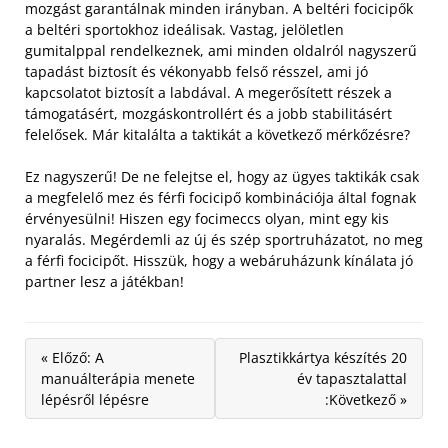
mozgást garantálnak minden irányban. A beltéri focicipők
a beltéri sportokhoz ideálisak.
Vastag, jelöletlen
gumitalppal rendelkeznek, ami minden oldalról nagyszerű
tapadást biztosít és vékonyabb felső résszel, ami jó
kapcsolatot biztosít a labdával. A megerősített részek a
támogatásért, mozgáskontrollért és a jobb stabilitásért
felelősek. Már kitalálta a taktikát a következő mérkőzésre?
Ez nagyszerű! De ne felejtse el, hogy az ügyes taktikák csak
a megfelelő mez és férfi focicipő kombinációja által fognak
érvényesülni! Hiszen egy focimeccs olyan, mint egy kis
nyaralás. Megérdemli az új és szép sportruházatot, no meg
a férfi focicipőt. Hisszük, hogy a webáruházunk kínálata jó
partner lesz a játékban!
« Előző: A
Plasztikkártya készítés 20
manuálterápia menete
év tapasztalattal
lépésről lépésre
:Következő »