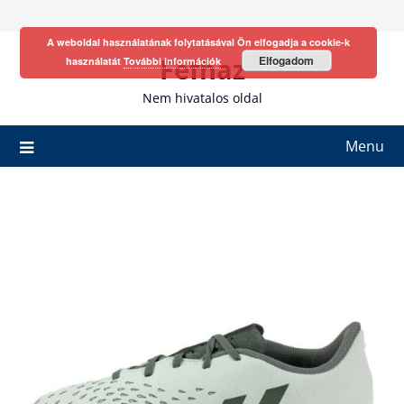
Skip
to
A weboldal használatának folytatásával Ön elfogadja a cookie-k
content
Fefhaz
Elfogadom
használatát
További információk
Nem hivatalos oldal
Menu