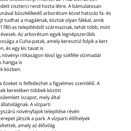
edett ciszterci rend hozta létre. A bámulatosan
unával büszkélkedő arborétum közel hatszáz fa- és
ajt tudhat a magáénak, köztük olyan fákkal, amik
1780-as telepítésből származnak, tehát több, mint
 évesek. Az arborétum egyik legnépszerűbb
ossága a Cuha-patak, amely keresztül folyik a kert
n, és egy kis tavat is
A növényi ritkaságon kívül így sokféle vízimadár
s hangja is
ák közben.
őzeket is felfedezhet a figyelmes szemlélő. A
nek keretében többek között
yülemlett iszapot, mely által
állatvilágnak. A vízparti
gyszárú növényfajok telepítése révén
repet játszik a park. A vízparti élőhelyek
tettek, amely az élővilág