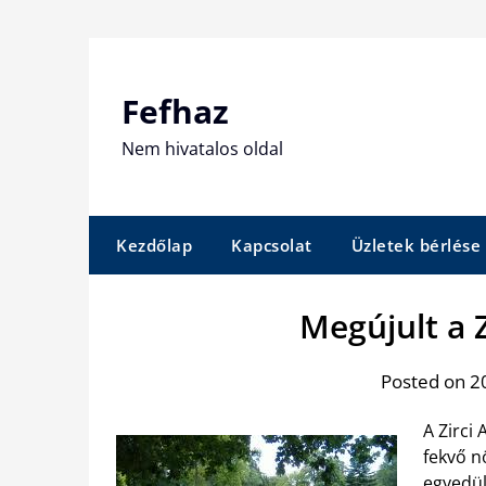
Skip
to
content
Fefhaz
Nem hivatalos oldal
Kezdőlap
Kapcsolat
Üzletek bérlése
Megújult a 
Posted on 20
A Zirc
fekvő n
egyedül