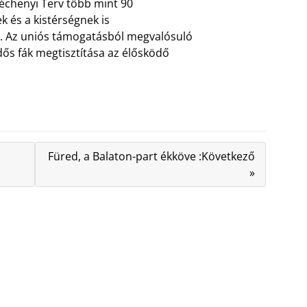
Széchenyi Terv több mint 90
k és a kistérségnek is
 Az uniós támogatásból megvalósuló
ős fák megtisztítása az élősködő
Füred, a Balaton-part ékköve :Következő
»