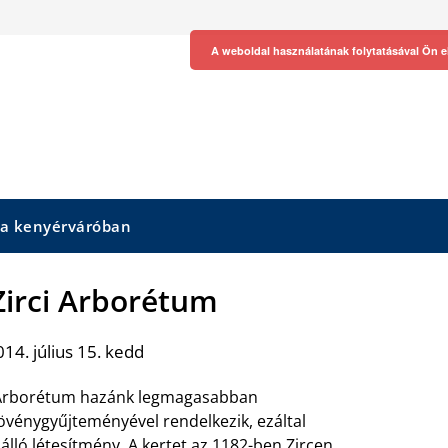
A weboldal használatának folytatásával Ön e
 a kenyérváróban
Zirci Arborétum
14. július 15. kedd
i Arborétum hazánk legmagasabban
övénygyűjteményével rendelkezik, ezáltal
álló létesítmény. A kertet az 1182-ben Zircen