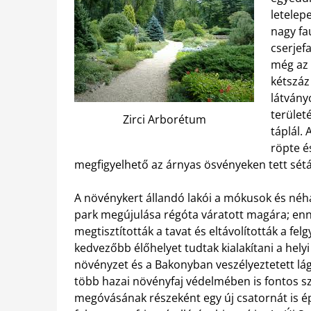
letelep
nagy fa
cserjef
még az 
kétszáz
látvány
területé
Zirci Arborétum
táplál. 
röpte é
megfigyelhető az árnyas ösvényeken tett sét
A növénykert állandó lakói a mókusok és néha 
park megújulása régóta váratott magára; en
megtisztították a tavat és eltávolították a felg
kedvezőbb élőhelyet tudtak kialakítani a helyi 
növényzet és a Bakonyban veszélyeztetett lá
több hazai növényfaj védelmében is fontos sze
megóvásának részeként egy új csatornát is épí