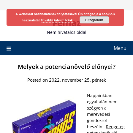
Skip
to
A weboldal használatának folytatásával Ön elfogadja a cookie-k
content
Fefhaz
Elfogadom
használatát
További információk
Nem hivatalos oldal
Menu
Melyek a potencianövelő előnyei?
Posted on 2022. november 25. péntek
Napjainkban
egyáltalán nem
szégyen a
merevedési
gondokról
beszélni.
Rengeteg
potencianövelő