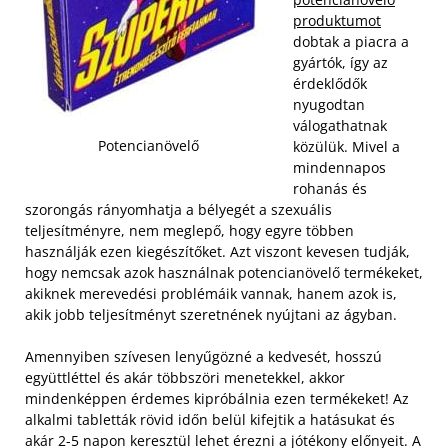
produktumot
dobtak a piacra a
gyártók, így az
érdeklődők
nyugodtan
válogathatnak
Potencianövelő
közülük. Mivel a
mindennapos
rohanás és
szorongás rányomhatja a bélyegét a szexuális
teljesítményre, nem meglepő, hogy egyre többen
használják ezen kiegészítőket. Azt viszont kevesen tudják,
hogy nemcsak azok használnak potencianövelő termékeket,
akiknek merevedési problémáik vannak, hanem azok is,
akik jobb teljesítményt szeretnének nyújtani az ágyban.
Amennyiben szívesen lenyűgözné a kedvesét, hosszú
együttléttel és akár többszöri menetekkel, akkor
mindenképpen érdemes kipróbálnia ezen termékeket! Az
alkalmi tabletták rövid időn belül kifejtik a hatásukat és
akár 2-5 napon keresztül lehet érezni a jótékony előnyeit. A