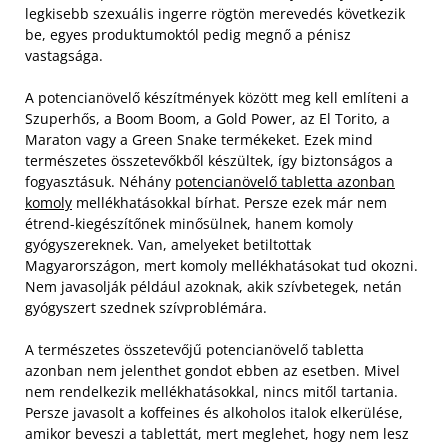
legkisebb szexuális ingerre rögtön merevedés következik
be, egyes produktumoktól pedig megnő a pénisz
vastagsága.
A potencianövelő készítmények között meg kell említeni a
Szuperhős, a Boom Boom, a Gold Power, az El Torito, a
Maraton vagy a Green Snake termékeket. Ezek mind
természetes összetevőkből készültek, így biztonságos a
fogyasztásuk. Néhány
potencianövelő tabletta azonban
komoly
mellékhatásokkal bírhat. Persze ezek már nem
étrend-kiegészítőnek minősülnek, hanem komoly
gyógyszereknek. Van, amelyeket betiltottak
Magyarországon, mert komoly mellékhatásokat tud okozni.
Nem javasolják például azoknak, akik szívbetegek, netán
gyógyszert szednek szívproblémára.
A természetes összetevőjű potencianövelő tabletta
azonban nem jelenthet gondot ebben az esetben. Mivel
nem rendelkezik mellékhatásokkal, nincs mitől tartania.
Persze javasolt a koffeines és alkoholos italok elkerülése,
amikor beveszi a tablettát, mert meglehet, hogy nem lesz