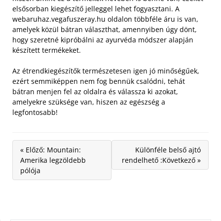
elsősorban kiegészítő jelleggel lehet fogyasztani. A
webaruhaz.vegafuszeray.hu oldalon többféle áru is van,
amelyek közül bátran választhat, amennyiben úgy dönt,
hogy szeretné kipróbálni az ayurvéda módszer alapján
készített termékeket.
Az étrendkiegészítők természetesen igen jó minőségűek,
ezért semmiképpen nem fog bennük csalódni, tehát
bátran menjen fel az oldalra és válassza ki azokat,
amelyekre szüksége van, hiszen az egészség a
legfontosabb!
« Előző: Mountain:
Különféle belső ajtó
Amerika legzöldebb
rendelhető :Következő »
pólója