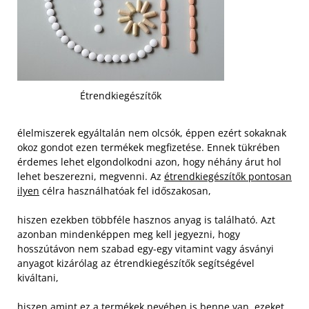
Étrendkiegészítők
élelmiszerek egyáltalán nem olcsók, éppen ezért sokaknak
okoz gondot ezen termékek megfizetése. Ennek tükrében
érdemes lehet elgondolkodni azon, hogy néhány árut hol
lehet beszerezni, megvenni. Az
étrendkiegészítők pontosan
ilyen
célra használhatóak fel időszakosan,
hiszen ezekben többféle hasznos anyag is található. Azt
azonban mindenképpen meg kell jegyezni, hogy
hosszútávon nem szabad egy-egy vitamint vagy ásványi
anyagot kizárólag az étrendkiegészítők segítségével
kiváltani,
hiszen amint ez a termékek nevében is benne van, ezeket