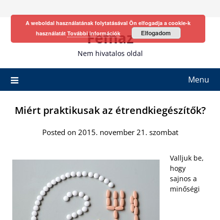
Skip
to
A weboldal használatának folytatásával Ön elfogadja a cookie-k
content
Fefhaz
Elfogadom
használatát
További információk
Nem hivatalos oldal
Menu
Miért praktikusak az étrendkiegészítők?
Posted on 2015. november 21. szombat
Valljuk be,
hogy
sajnos a
minőségi