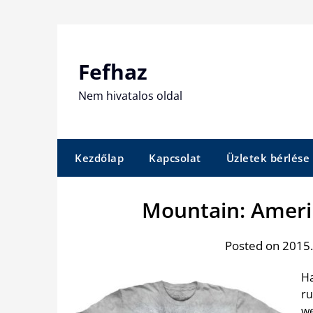
Skip
to
content
Fefhaz
Nem hivatalos oldal
Kezdőlap
Kapcsolat
Üzletek bérlése
Mountain: Ameri
Posted on 2015
Ha
ru
we