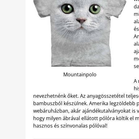
da
mi
al
és
Am
al
aj
mo
se
Mountainpolo
A 
hi
nevezhetnénk őket. Az anyagösszetétel telje
bambuszból készülnek. Amerika legzöldebb p
webáruházban, akár ajándékutalványokat is vá
hogy milyen ábrával ellátott pólóra költik el
hasznos és színvonalas pólóval!