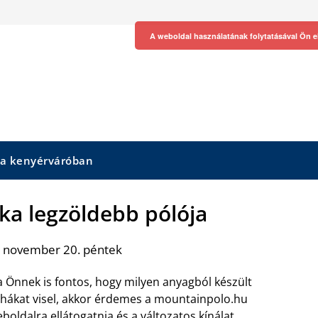
A weboldal használatának folytatásával Ön e
 a kenyérváróban
ka legzöldebb pólója
. november 20. péntek
 Önnek is fontos, hogy milyen anyagból készült
hákat visel, akkor érdemes a mountainpolo.hu
boldalra ellátogatnia és a változatos kínálat