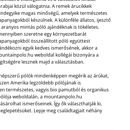
rabjai közül válogatnia. A remek árucikkek
ndegyike magas minőségű, amelyek természetes
apanyagokból készülnek. A különféle állatos, ijesztő
 aranyos mintás póló ajándéknak is tökéletes.
ennyiben szeretne egy környezetbarát
apanyagokból összeállított póló együttest
ándékozni egyik kedves ismerősének, akkor a
untainpolo.hu weboldal kollégái bizonyára a
gítségére lesznek majd a választásban.
népszerű pólók mindenképpen megérik az árúkat,
szen Amerika legzöldebb pólójának is
sen természetes, vagyis bio pamutból és organikus
ólója weboldalán, a mountainpolo.hu
sárolhat ismerőseinek. Így ők választhatják ki,
 meglepetésüket. Lepje meg családtagjait néhány