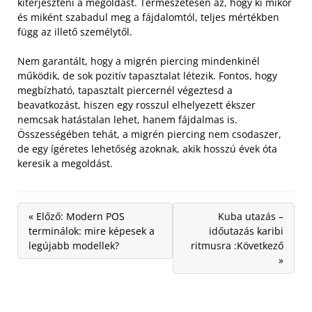
kiterjeszteni a megoldást. Természetesen az, hogy ki mikor
és miként szabadul meg a fájdalomtól, teljes mértékben
függ az illető személytől.
Nem garantált, hogy a migrén piercing mindenkinél
működik, de sok pozitív tapasztalat létezik. Fontos, hogy
megbízható, tapasztalt piercernél végeztesd a
beavatkozást, hiszen egy rosszul elhelyezett ékszer
nemcsak hatástalan lehet, hanem fájdalmas is.
Összességében tehát, a migrén piercing nem csodaszer,
de egy ígéretes lehetőség azoknak, akik hosszú évek óta
keresik a megoldást.
« Előző: Modern POS
Kuba utazás –
terminálok: mire képesek a
időutazás karibi
legújabb modellek?
ritmusra :Következő
»