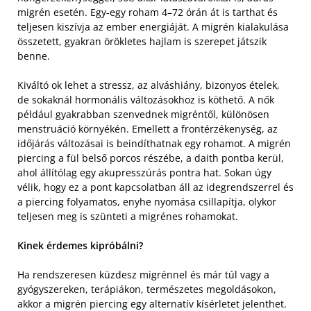
migrén esetén. Egy-egy roham 4–72 órán át is tarthat és
teljesen kiszívja az ember energiáját. A migrén kialakulása
összetett, gyakran örökletes hajlam is szerepet játszik
benne.
Kiváltó ok lehet a stressz, az alváshiány, bizonyos ételek,
de sokaknál hormonális változásokhoz is köthető. A nők
például gyakrabban szenvednek migréntől, különösen
menstruáció környékén. Emellett a frontérzékenység, az
időjárás változásai is beindíthatnak egy rohamot. A migrén
piercing a fül belső porcos részébe, a daith pontba kerül,
ahol állítólag egy akupresszúrás pontra hat. Sokan úgy
vélik, hogy ez a pont kapcsolatban áll az idegrendszerrel és
a piercing folyamatos, enyhe nyomása csillapítja, olykor
teljesen meg is szünteti a migrénes rohamokat.
Kinek érdemes kipróbálni?
Ha rendszeresen küzdesz migrénnel és már túl vagy a
gyógyszereken, terápiákon, természetes megoldásokon,
akkor a migrén piercing egy alternatív kísérletet jelenthet.