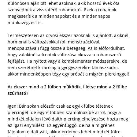
Különösen ajánlott lehet azoknak, akik hosszú évek óta
szenvednek a visszatérő rohamoktól. Ezek a rohamok
megkeserítik a mindennapokat és a mindennapos
munkavégzést is.
Természetesen az orvosi ékszer azoknak is ajánlott, akiknél
hormonális változásokkal (pl. menstruációval,
menopauzával) függ össze a betegség. Az is előfordulhat,
hogy valakinél a frontok változása okozza a rohamszerű
fejfájást. Ha nyitott vagy a komplementer módszerekre, de
nem szeretnél kizárólag a gyógyszerekre támaszkodni,
akkor mindenképpen tégy egy próbát a migrén piercinggel!
Az ékszer mind a 2 fülben működik, illetve mind a 2 fülbe
szúrható?
Igen! Bár sokan először csak az egyik fülbe tétetnek
piercinget, de egyre többen számolnak be arról, hogy a
mindkét oldalon lévő daith piercing elhelyezése hozta meg
az igazi enyhülést. Ez egyénfüggő, de ha a migrénes
fájdalom oldalt vált, akkor érdemes lehet mindkét fülre