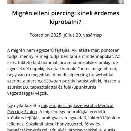
Migrén elleni piercing: kinek érdemes
kipróbálni?
Posted on 2025. július 20. vasárnap
A migrén nem egyszerű fejfájás. Aki átélte már, pontosan
tudja, mennyire meg tudja bénítani a mindennapokat. Az
erős, lüktető fájdalommal járó rohamok olykor órákig, de
egyeseknél napokig is eltarthatnak. Fontos megemlíteni,
hogy van rá megoldás. A medicalpiercing.hu weboldal
szerint, a piercing 93%-ban pozitív hatást vált ki, hiszen a
szúrást EÜ. tapasztalattal és fülakupunktúrás
végzettséggel végzik.
Így nyilatkozott a
migrén piercing kezelésről a Medical
Piercing Szalon
. A migrén egy neurológiai eredetű,
krónikus fejfájás, amit gyakran egyoldali, lüktető fájdalom
jellemez. Sokaknál társul hányingerrel, fény- és
hangérzékenységgel, sőt, akár látászavarokkal is, aurás