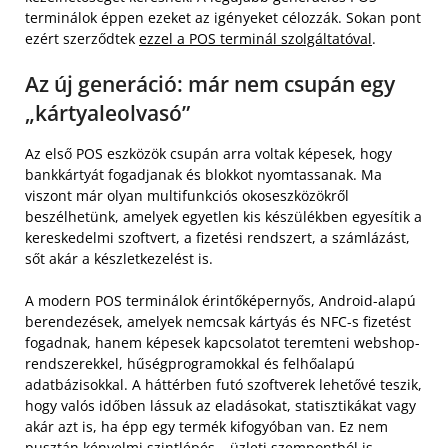
terminálok éppen ezeket az igényeket célozzák. Sokan pont
ezért szerződtek
ezzel a POS terminál szolgáltatóval
.
Az új generáció: már nem csupán egy
„kártyaleolvasó”
Az első POS eszközök csupán arra voltak képesek, hogy
bankkártyát fogadjanak és blokkot nyomtassanak. Ma
viszont már olyan multifunkciós okoseszközökről
beszélhetünk, amelyek egyetlen kis készülékben egyesítik a
kereskedelmi szoftvert, a fizetési rendszert, a számlázást,
sőt akár a készletkezelést is.
A modern POS terminálok érintőképernyős, Android-alapú
berendezések, amelyek nemcsak kártyás és NFC-s fizetést
fogadnak, hanem képesek kapcsolatot teremteni webshop-
rendszerekkel, hűségprogramokkal és felhőalapú
adatbázisokkal. A háttérben futó szoftverek lehetővé teszik,
hogy valós időben lássuk az eladásokat, statisztikákat vagy
akár azt is, ha épp egy termék kifogyóban van. Ez nem
pusztán kényelmi szintlépés – üzleti szempontból is