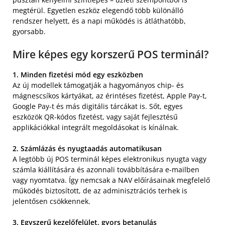
megtérül. Egyetlen eszköz elegendő több különálló
rendszer helyett, és a napi működés is átláthatóbb,
gyorsabb.
Mire képes egy korszerű POS terminál?
1. Minden fizetési mód egy eszközben
Az új modellek támogatják a hagyományos chip- és
mágnescsíkos kártyákat, az érintéses fizetést, Apple Pay-t,
Google Pay-t és más digitális tárcákat is. Sőt, egyes
eszközök QR-kódos fizetést, vagy saját fejlesztésű
applikációkkal integrált megoldásokat is kínálnak.
2. Számlázás és nyugtaadás automatikusan
A legtöbb új POS terminál képes elektronikus nyugta vagy
számla kiállítására és azonnali továbbítására e-mailben
vagy nyomtatva. Így nemcsak a NAV előírásainak megfelelő
működés biztosított, de az adminisztrációs terhek is
jelentősen csökkennek.
3. Egyszerű kezelőfelület, gyors betanulás