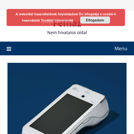
Skip
to
A weboldal használatának folytatásával Ön elfogadja a cookie-k
content
Fefhaz
Elfogadom
használatát
További információk
Nem hivatalos oldal
Menu