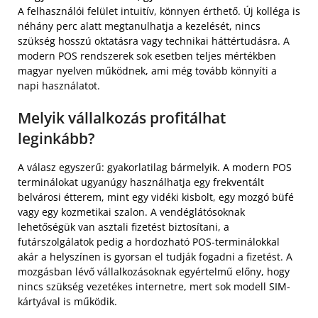
A felhasználói felület intuitív, könnyen érthető. Új kolléga is
néhány perc alatt megtanulhatja a kezelését, nincs
szükség hosszú oktatásra vagy technikai háttértudásra. A
modern POS rendszerek sok esetben teljes mértékben
magyar nyelven működnek, ami még tovább könnyíti a
napi használatot.
Melyik vállalkozás profitálhat
leginkább?
A válasz egyszerű: gyakorlatilag bármelyik. A modern POS
terminálokat ugyanúgy használhatja egy frekventált
belvárosi étterem, mint egy vidéki kisbolt, egy mozgó büfé
vagy egy kozmetikai szalon. A vendéglátósoknak
lehetőségük van asztali fizetést biztosítani, a
futárszolgálatok pedig a hordozható POS-terminálokkal
akár a helyszínen is gyorsan el tudják fogadni a fizetést. A
mozgásban lévő vállalkozásoknak egyértelmű előny, hogy
nincs szükség vezetékes internetre, mert sok modell SIM-
kártyával is működik.