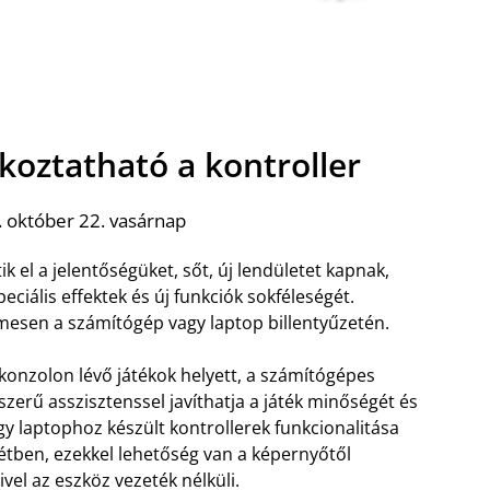
akoztatható a kontroller
 október 22. vasárnap
k el a jelentőségüket, sőt, új lendületet kapnak,
peciális effektek és új funkciók sokféleségét.
esen a számítógép vagy laptop billentyűzetén.
konzolon lévő játékok helyett, a számítógépes
szerű asszisztenssel javíthatja a játék minőségét és
 laptophoz készült kontrollerek funkcionalitása
ntétben, ezekkel lehetőség van a képernyőtől
el az eszköz vezeték nélküli.