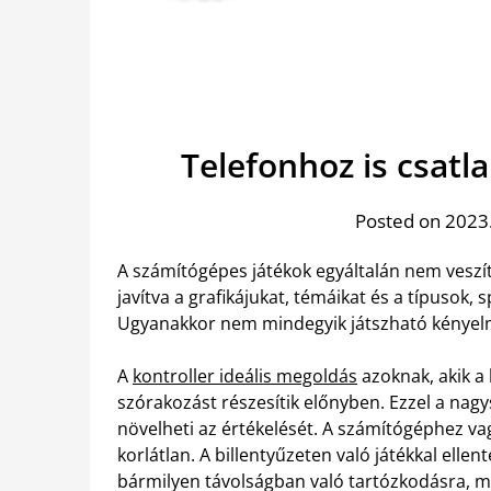
Telefonhoz is csatl
Posted on 2023.
A számítógépes játékok egyáltalán nem veszíti
javítva a grafikájukat, témáikat és a típusok, s
Ugyanakkor nem mindegyik játszható kényelm
A
kontroller ideális megoldás
azoknak, akik a 
szórakozást részesítik előnyben. Ezzel a nagy
növelheti az értékelését.
A számítógéphez vagy
korlátlan. A billentyűzeten való játékkal elle
bármilyen távolságban való tartózkodásra, miv