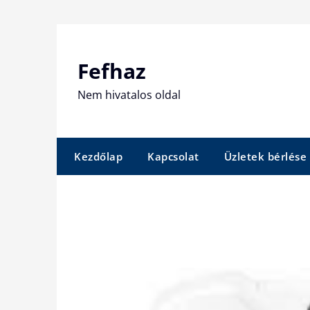
Skip
to
content
Fefhaz
Nem hivatalos oldal
Kezdőlap
Kapcsolat
Üzletek bérlése